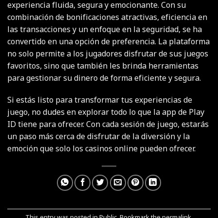
experiencia fluida, segura y emocionante. Con su
combinación de bonificaciones atractivas, eficiencia en
las transacciones y un enfoque en la seguridad, se ha
convertido en una opción de preferencia. La plataforma
no solo permite a los jugadores disfrutar de sus juegos
favoritos, sino que también les brinda herramientas
para gestionar su dinero de forma eficiente y segura.
Si estás listo para transformar tus experiencias de
juego, no dudes en explorar todo lo que la app de Play
ID tiene para ofrecer. Con cada sesión de juego, estarás
un paso más cerca de disfrutar de la diversión y la
emoción que solo los casinos online pueden ofrecer.
This entry was posted in
Public
. Bookmark the
permalink
.