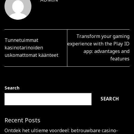
ADMIN
Transform your gaming
Tunnetuimmat
experience with the Play ID
kasinotarinoiden
app: advantages and
uskomattomat käänteet
features
Search
SEARCH
Recent Posts
Ontdek het ultieme voordeel: betrouwbare casino-