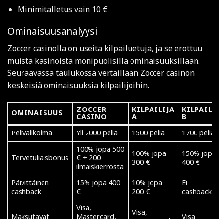
Minimitalletus vain 10 €
Ominaisuusanalyysi
Zoccer casinolla on useita kilpailuetuja, ja se erottuu
muista kasinoista monipuolisilla ominaisuuksillaan.
Seuraavassa taulukossa vertaillaan Zoccer casinon
keskeisiä ominaisuuksia kilpailijoihin.
ZOCCER
KILPAILIJA
KILPAILI
OMINAISUUS
CASINO
A
B
Pelivalikoima
Yli 2000 peliä
1500 peliä
1700 peliä
100% jopa 500
100% jopa
150% jopa
Tervetuliaisbonus
€ + 200
300 €
400 €
ilmaiskierrosta
Päivittäinen
15% jopa 400
10% jopa
Ei
cashback
€
200 €
cashbackia
Visa,
Visa,
Maksutavat
Mastercard,
Visa