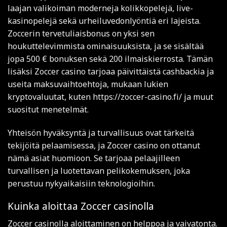
laajan valikoiman moderneja kolikkopelejä, live-
kasinopelejä sekä urheiluvedonlyöntiä eri lajeista.
Zoccerin tervetuliaisbonus on yksi sen
houkuttelevimmista ominaisuuksista, ja se sisältää
jopa 500 € bonuksen sekä 200 ilmaiskierrosta. Tämän
lisäksi Zoccer casino tarjoaa päivittäistä cashbackia ja
useita maksuvaihtoehtoja, mukaan lukien
kryptovaluutat, kuten
https://zoccer-casino.fi/
ja muut
suositut menetelmät.
Yhteisön hyväksyntä ja turvallisuus ovat tärkeitä
tekijöitä pelaamisessa, ja Zoccer casino on ottanut
nämä asiat huomioon. Se tarjoaa pelaajilleen
turvallisen ja luotettavan pelikokemuksen, joka
perustuu nykyaikaisiin teknologioihin.
Kuinka aloittaa Zoccer casinolla
Zoccer casinolla aloittaminen on helppoa ja vaivatonta.