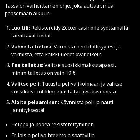
Tässä on vaiheittainen ohje, joka auttaa sinua
pääsemään alkuun:
Luo tili:
Rekisteröidy Zoccer casinolle syöttämällä
tarvittavat tiedot.
Vahvista tietosi:
Varmista henkilöllisyytesi ja
varmista, että kaikki tiedot ovat oikein.
Tee talletus:
Valitse suosikkimaksutapaasi,
minimitalletus on vain 10 €.
Valitse peli:
Tutustu pelivalikoimaan ja valitse
suosikkisi kolikkopeleistä tai live-kasinoista.
Aloita pelaaminen:
Käynnistä peli ja nauti
jännityksestä!
Helppo ja nopea rekisteröityminen
Erilaisia pelivaihtoehtoja saatavilla