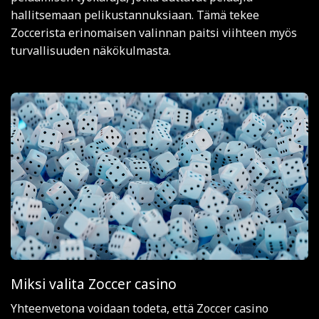
hallitsemaan pelikustannuksiaan. Tämä tekee
Zoccerista erinomaisen valinnan paitsi viihteen myös
turvallisuuden näkökulmasta.
Miksi valita Zoccer casino
Yhteenvetona voidaan todeta, että Zoccer casino