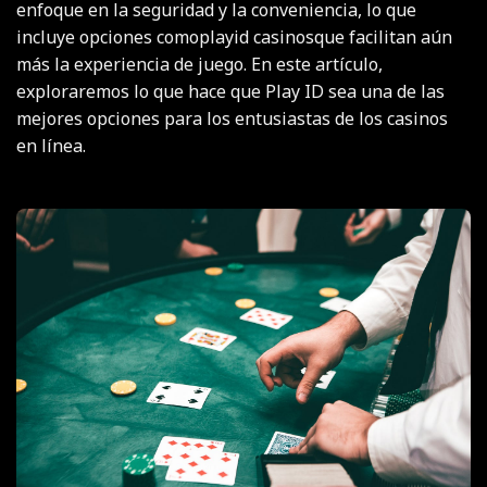
enfoque en la seguridad y la conveniencia, lo que
incluye opciones como
playid casinos
que facilitan aún
más la experiencia de juego. En este artículo,
exploraremos lo que hace que Play ID sea una de las
mejores opciones para los entusiastas de los casinos
en línea.