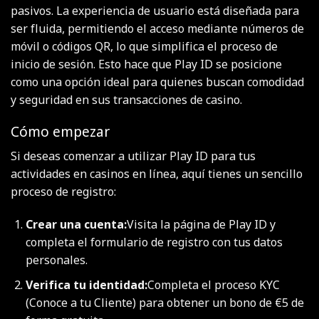
pasivos. La experiencia de usuario está diseñada para
ser fluida, permitiendo el acceso mediante números de
móvil o códigos QR, lo que simplifica el proceso de
inicio de sesión. Esto hace que Play ID se posicione
como una opción ideal para quienes buscan comodidad
y seguridad en sus transacciones de casino.
Cómo empezar
Si deseas comenzar a utilizar Play ID para tus
actividades en casinos en línea, aquí tienes un sencillo
proceso de registro:
Crear una cuenta:
Visita la página de Play ID y
completa el formulario de registro con tus datos
personales.
Verifica tu identidad:
Completa el proceso KYC
(Conoce a tu Cliente) para obtener un bono de €5 de