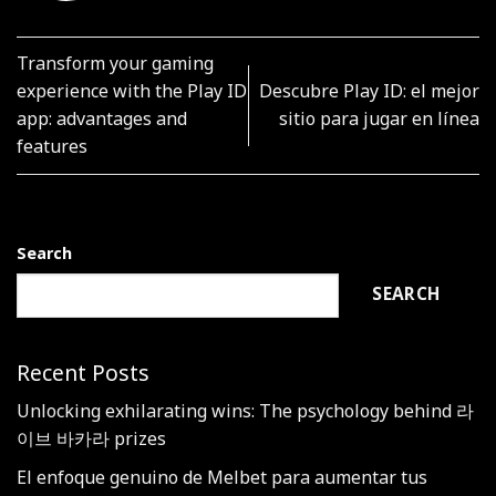
Transform your gaming
experience with the Play ID
Descubre Play ID: el mejor
app: advantages and
sitio para jugar en línea
features
Search
SEARCH
Recent Posts
Unlocking exhilarating wins: The psychology behind 라
이브 바카라 prizes
El enfoque genuino de Melbet para aumentar tus