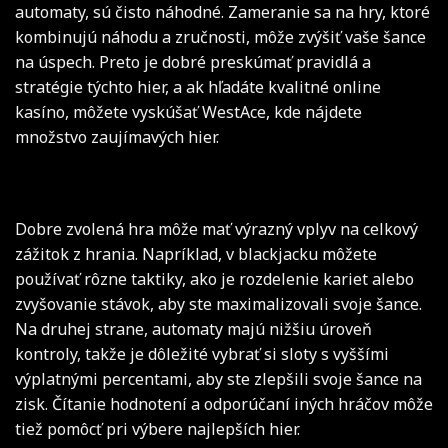
automaty, sú čisto náhodné. Zameranie sa na hry, ktoré
kombinujú náhodu a zručnosti, môže zvýšiť vaše šance
na úspech. Preto je dobré preskúmať pravidlá a
stratégie týchto hier, a ak hľadáte kvalitné online
kasíno, môžete vyskúšať
WestAce
, kde nájdete
množstvo zaujímavých hier.
Dobre zvolená hra môže mať výrazný vplyv na celkový
zážitok z hrania. Napríklad, v blackjacku môžete
používať rôzne taktiky, ako je rozdelenie kariet alebo
zvyšovanie stávok, aby ste maximalizovali svoje šance.
Na druhej strane, automaty majú nižšiu úroveň
kontroly, takže je dôležité vybrať si sloty s vyššími
výplatnými percentami, aby ste zlepšili svoje šance na
zisk. Čítanie hodnotení a odporúčaní iných hráčov môže
tiež pomôcť pri výbere najlepších hier.