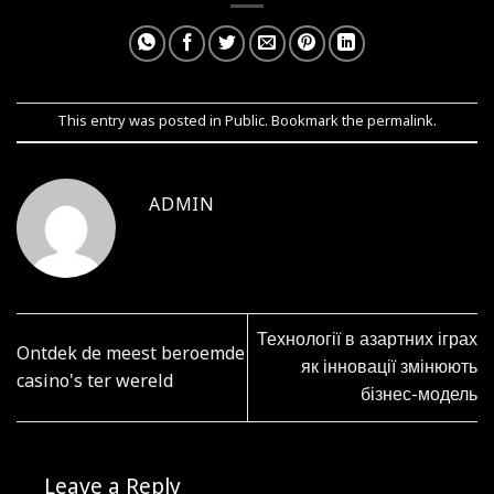
This entry was posted in
Public
. Bookmark the
permalink
.
ADMIN
Технології в азартних іграх
Ontdek de meest beroemde
як інновації змінюють
casino's ter wereld
бізнес-модель
Leave a Reply