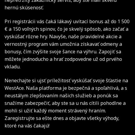
nepretržitý zákaznícky servis, aby ste mali skvelú
hernú skúsenosť.
Pri registrácii vás čaká lákavý uvítací bonus až do 1 500
€ a 150 voľných spinov, čo je skvelý spôsob, ako začať a
vyskúšať rôzne hry. Navyše, naše pravidelné akcie a
vernostný program vám umožnia získavať odmeny a
bonusy, čím zvýšite svoje šance na výhru. Zapojiť sa
môžete jednoducho a hrať zodpovedne už od prvého
vkladu.
Nenechajte si ujsť príležitosť vyskúšať svoje šťastie na
WestAce. Naša platforma je bezpečná a spoľahlivá, a s
neustálym zlepšovaním našich služieb a ponúk sa
snažíme zabezpečiť, aby ste sa u nás cítili pohodlne a
mohli si užiť každý moment strávený hraním.
Zaregistrujte sa ešte dnes a objavte všetky výhody,
ktoré na vás čakajú!