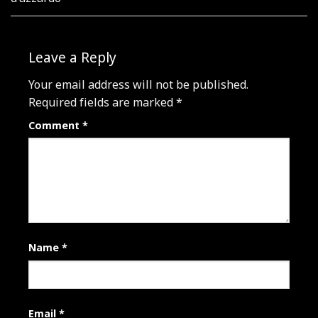
Leave a Reply
Your email address will not be published.
Required fields are marked
*
Comment
*
Name
*
Email
*