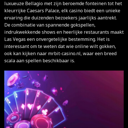
luxueuze Bellagio met zijn beroemde fonteinen tot het
kleurrijke Caesars Palace, elk casino biedt een unieke
ervaring die duizenden bezoekers jaarlijks aantrekt.
De combinatie van spannende gokspellen,
indrukwekkende shows en heerlijke restaurants maakt
Las Vegas een onvergetelijke bestemming. Het is
interessant om te weten dat wie online wilt gokken,
ook kan kijken naar
mrbit-casino.nl
, waar een breed
scala aan spellen beschikbaar is.