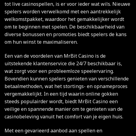
tot live casinospellen, is er voor ieder wat wils. Nieuwe
spelers worden verwelkomd met een aantrekkelijk
welkomstpakket, waardoor het gemakkelijker wordt
om te beginnen met spelen. De beschikbaarheid van
diverse bonussen en promoties biedt spelers de kans
om hun winst te maximaliseren.
Een van de voordelen van MrBit Casino is de
uitstekende klantenservice die 24/7 beschikbaar is,
wat zorgt voor een probleemloze speelervaring.
Bovendien kunnen spelers genieten van verschillende
betaalmethoden, wat het stortings- en opnameproces
vergemakkelijkt. In een tijd waarin online gokken
steeds populairder wordt, biedt MrBit Casino een
veilige en spannende manier om te genieten van de
casinobeleving vanuit het comfort van je eigen huis.
Met een gevarieerd aanbod aan spellen en