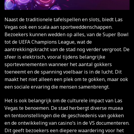
Naast de traditionele tafelspellen en slots, biedt Las
Vegas ook een scala aan sportweddenschappen.
Bezoekers kunnen wedden op alles, van de Super Bowl
tot de UEFA Champions League, wat de
aantrekkingskracht van de stad nog verder vergroot. De
sfeer is elektrisch, vooral tijdens belangrijke
sportevenementen wanneer het aantal gokkers
toeneemt en de spanning voelbaar is in de lucht. Dit
maakt het niet alleen een plek om te gokken, maar ook
een sociale ervaring die mensen samenbrengt.
Het is ook belangrijk om de culturele impact van Las
Vegas te benoemen. De stad herbergt diverse musea
en tentoonstellingen die de geschiedenis van gokken
en de ontwikkeling van casino’s in de VS documenteren.
Dit geeft bezoekers een diepere waardering voor het