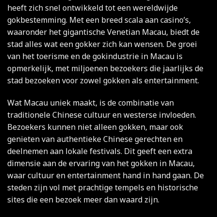
heeft zich snel ontwikkeld tot een wereldwijde
gokbestemming. Met een breed scala aan casino’s,
waaronder het gigantische Venetian Macau, biedt de
stad alles wat een gokker zich kan wensen. De groei
van het toerisme en de gokindustrie in Macau is
opmerkelijk, met miljoenen bezoekers die jaarlijks de
stad bezoeken voor zowel gokken als entertainment.
Wat Macau uniek maakt, is de combinatie van
traditionele Chinese cultuur en westerse invloeden.
Bezoekers kunnen niet alleen gokken, maar ook
genieten van authentieke Chinese gerechten en
deelnemen aan lokale festivals. Dit geeft een extra
dimensie aan de ervaring van het gokken in Macau,
waar cultuur en entertainment hand in hand gaan. De
steden zijn vol met prachtige tempels en historische
sites die een bezoek meer dan waard zijn.