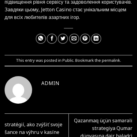
підвищення рівня сервісу та задоволення користувачів.
Завдяки цьому, Jetton Casino стає унікальним місцем
для всіх любителів азартних ігор.
This entry was posted in
Public
. Bookmark the
permalink
.
ADMIN
Qazanmaq üçün səmərəli
stratégií, ako zvýšiť svoje
strategiya Qumar
šance na výhru v kasíne
dünyasına dair bələdçi