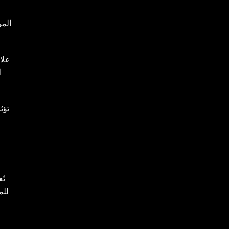
المر
علاو
ا
تؤث
تُ
للم