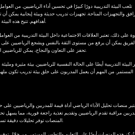
تلعب البيئة التدريبية دورًا كبيرًا في تحسين أداء الرياضيين. من العوا
افق والتجهيزات المتاحة. تجهيزات تدريب حديثة وبيئة إيجابية يمكن أن
أهدافهم. تتيح هذه البيئة للرياضيين ممارسة التمارين بشكل مريح وفعال.
ة على ذلك، تعتبر العلاقات الاجتماعية داخل البيئة التدريبية من العوا
لفريق يمكن أن يرفع من مستوى الثقة بالنفس ويشجع الرياضيين على ت
تحفز على التعاون والنجاح، يمكن للرياضيين الشعور بالراحة والانطلاق نحو تحقيق نتائج أفضل.
ر البيئة التدريبية أيضًا على الحالة النفسية للرياضيين. بيئة مثيرة ومليئة
المستمر. من المهم أن يعمل المدربون على خلق بيئة تدريب تكون مله
عتبر منصات تحليل الأداء الرياضي أداة قيمة للمدربين والرياضيين على
دربين مراقبة تقدم الرياضيين وتقديم تغذية راجعة فورية، مما يسهل تحد
المنصات توفر تحليلات دقيقة تساعد على اتخاذ قرارات مبنية على بيانات موثوقة.
تُركز هذه المنصات أيضًا على التعليم والتطوير المستمر. من خلال توفي