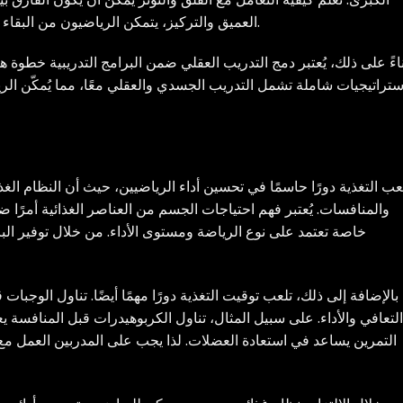
العميق والتركيز، يتمكن الرياضيون من البقاء هادئين ومركزين، مما ينعكس إيجابيًا على أدائهم.
اءً على ذلك، يُعتبر دمج التدريب العقلي ضمن البرامج التدريبية خطوة ه
ستراتيجيات شاملة تشمل التدريب الجسدي والعقلي معًا، مما يُمكّن الري
عب التغذية دورًا حاسمًا في تحسين أداء الرياضيين، حيث أن النظام الغذا
والمنافسات. يُعتبر فهم احتياجات الجسم من العناصر الغذائية أمرًا 
خاصة تعتمد على نوع الرياضة ومستوى الأداء. من خلال توفير الب
بالإضافة إلى ذلك، تلعب توقيت التغذية دورًا مهمًا أيضًا. تناول الوجبا
التعافي والأداء. على سبيل المثال، تناول الكربوهيدرات قبل المنافسة يع
التمرين يساعد في استعادة العضلات. لذا يجب على المدربين العمل مع 