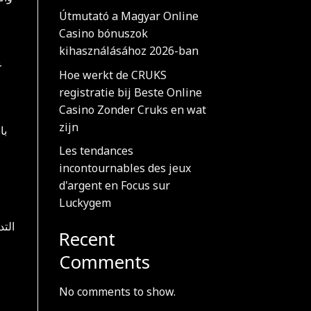
Útmutató a Magyar Online
Casino bónuszok
kihasználásához 2026-ban
ع
Hoe werkt de CRUKS
registratie bij Beste Online
Casino Zonder Cruks en wat
zijn
با
Les tendances
incontournables des jeux
d'argent en Focus sur
Luckygem
الت
Recent
Comments
No comments to show.