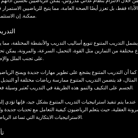
ن خلال الالتزام بنظام غذائي مدروس، يمكن للرياضيين تحسين أدائهم و
الأداء فقط، بل تعزز أيضًا الصحة العامة، مما يتيح للرياضيين الاستمر
ممكنة. إن الاستثمار في التغذية يُعتبر استثمارًا في النجاح الرياضي.
التدري
يشمل التدريب المتنوع تنويع أساليب التدريب والأنشطة المختلفة، مما ي
اع مختلفة من التمارين مثل القوة، التحمل، السرعة، والمرونة، يمكن تحس
على تجنب الملل والإصابات الناتجة عن التكرار المفرط لتمارين معينة.
كما أن التدريب المتنوع يشجع على تطوير مهارات جديدة ويمنح الريا
المثال، قد يتضمن التدريب المتنوع ممارسة رياضات مختلفة أو التبديل 
الجسم على التكيف والنمو. هذه الطريقة في التدريب تُعتبر وسيلة فعالة لتعزيز القدرات البدنية والذهنية في آنٍ واحد.
عندما يتم تنفيذ استراتيجيات التدريب المتنوع بشكل جيد، فإنها تؤدي 
رونة العقلية، حيث يتعلم الرياضيون كيفية التعامل مع تحديات جديدة 
الاستراتيجيات الابتكارية التي تساعد الرياضيين على الوصول إلى مستويات أعلى من الأداء.
تأ