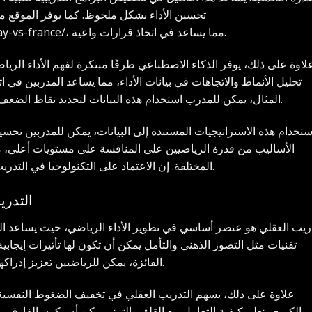
تحسين الأداء بشكل ملحوظ. كما يوفر الموقع مز
، مما يساعد في اتخاذ قرارات واعية.
y-vs-france/
لاوة على ذلك، يوفر الذكاء الاصطناعي طرقًا مبتكرة لفهم الأداء الريا
تحليل الأنماط والاتجاهات في بيانات الأداء، مما يساعد المدربين في
المثال، يمكن للمدرب استخدام هذه البيانات لتحديد نقاط الضعف في أداء الرياضيين وتركيز الجهود على تحسينها.
ستخدام هذه الاستراتيجيات المستندة إلى البيانات، يمكن للمدربين تحسي
الأساليب من قدرة الرياضيين على المنافسة على مستويات أعلى، مم
المختلفة. إن الاعتماد على التكنولوجيا في التدريب يعد خطوة أساسية نحو تحقيق النجاح الرياضي.
التدري
دريب العقلي هو عنصر أساسي في تطوير الأداء الرياضي، حيث يساعد ال
تقنيات مثل التصور الذهني والتأمل يمكن أن تكون لها تأثيرات إيجابي
الفائزة، يمكن للرياضيين تعزيز إدراكهم لأدائهم الحقيقي وزيادة ثقتهم قبل المنافسات.
علاوة على ذلك، يسهم التدريب العقلي في تخفيف الضغوط النفسية 
الكبرى. تعلم كيفية التعامل مع القلق والتوتر يمكن أن يكون الفارق 