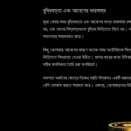
বুদ্ধিমত্তা এবং আবেগের ভারসাম্য
জুয়া খেলার সময় বুদ্ধিমত্তা এবং আবেগের মধ্যে ভারসাম্য রক্
হয়, এবং তাদের সিদ্ধান্তগুলো বুদ্ধির ভিত্তিতে নিতে হয়। 
সাফল্যের সম্ভাবনাও বাড়ে।
কিছু খেলোয়াড় আবেগের কারণে অনেক সময় অযৌক্তিক সিদ্ধান্
ভিত্তিতে সিদ্ধান্ত নেওয়া উচিত। যাদের জয়ের জন্য ইতিব
সঠিক মানসিকতা তৈরি করা অপরিহার্য।
সফলতা অর্জনের ক্ষেত্রে নিজের প্রতি বিশ্বাসও একটি গুরুত্বপূ
বেশি ফোকাস করতে সহায়তা করে। এজন্য, খেলোয়াড়দের উচিত ন