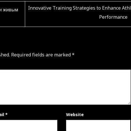
Innovative Training Strategies to Enhance Ath
 и живым
Performance
shed.
Required fields are marked
*
ail
*
Website