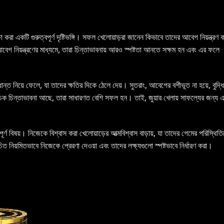
ষা করা একটি গুরুত্বপূর্ণ দৃষ্টিভঙ্গি। সফল খেলোয়াড়রা জানেন কিভাবে তাদের আবেগ নিয়ন্ত্রণ
আবেগ নিয়ন্ত্রণের মাধ্যমে, তারা চিন্তাভাবনায় আরও স্পষ্টতা আনতে সক্ষম হন এবং এর ফলে
ত নিয়ে ফেলে, যা তাদের ক্ষতির দিকে ঠেলে দেয়। সুতরাং, আবেগের বশীভূত না হয়ে, বুদ্ধ
াচক চিন্তাভাবনা আছে, তারা সাধারণত বেশি সফল হন। তাই, জুয়ার খেলায় সাফল্যের জন্য 
র্ণ বিষয়। নিজেকে বিশ্বাস করা খেলোয়াড়ের আত্মবিশ্বাস বাড়ায়, যা তাদের গেমের পরিস্থিত
িয়মিতভাবে নিজেকে প্রেরণা দেওয়া এবং তাদের লক্ষ্যগুলো স্পষ্টভাবে নির্ধারণ করা।