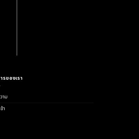
การของเรา
วาม
ข้า