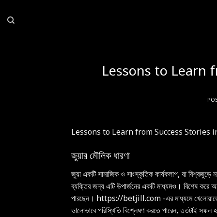
Skip
to
content
Lessons to Learn f
PO
Lessons to Learn from Success Stories 
জুয়ার মৌলিক ধারণা
জুয়া একটি সামাজিক ও সাংস্কৃতিক কার্যকলাপ, যা বিশ্বজুড়ে 
ব্যক্তির জন্য এটি উপার্জনের একটি মাধ্যমও। বিশেষ করে
পারছেন।
https://betjill.com
-এর মাধ্যমে খেলোয়াড
ভালোভাবে পরিস্থিতি বিশ্লেষণ করতে পারেন, ততটাই সফল 