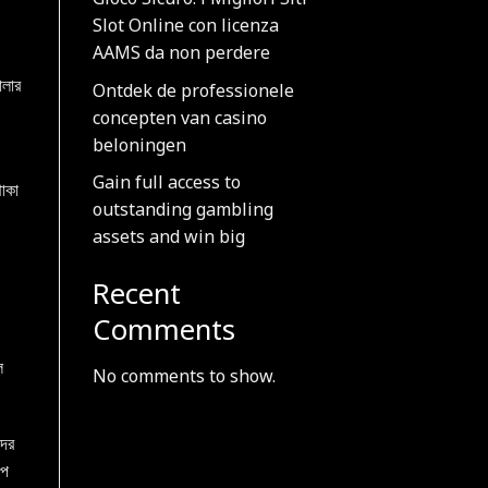
Slot Online con licenza
AAMS da non perdere
োলার
Ontdek de professionele
concepten van casino
beloningen
Gain full access to
থাকা
outstanding gambling
assets and win big
Recent
Comments
ল
No comments to show.
দের
াপ