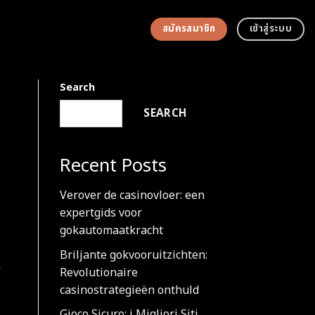
สมัครสมาชิก
เข้าสู่ระบบ
Search
SEARCH
Recent Posts
Verover de casinovloer: een
expertgids voor
gokautomaatkracht
Briljante gokvooruitzichten:
Revolutionaire
casinostrategieën onthuld
Gioco Sicuro: i Migliori Siti