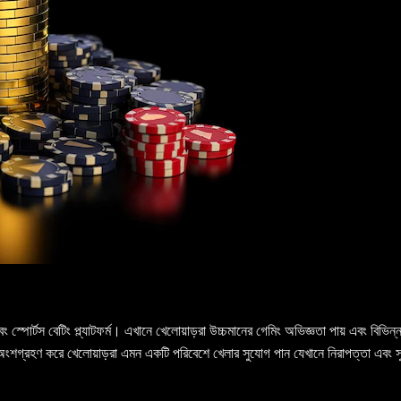
স্পোর্টস বেটিং প্ল্যাটফর্ম। এখানে খেলোয়াড়রা উচ্চমানের গেমিং অভিজ্ঞতা পায় এবং বিভিন্
শগ্রহণ করে খেলোয়াড়রা এমন একটি পরিবেশে খেলার সুযোগ পান যেখানে নিরাপত্তা এবং সু