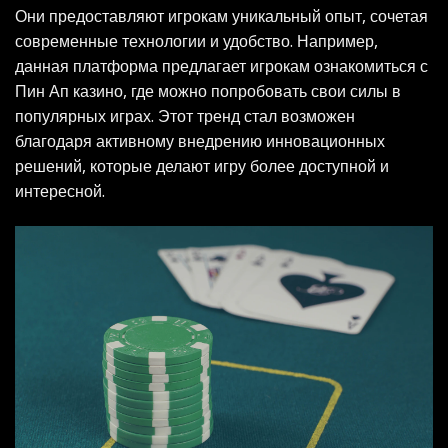
Они предоставляют игрокам уникальный опыт, сочетая
современные технологии и удобство. Например,
данная платформа предлагает игрокам ознакомиться с
Пин Ап казино
, где можно попробовать свои силы в
популярных играх. Этот тренд стал возможен
благодаря активному внедрению инновационных
решений, которые делают игру более доступной и
интересной.