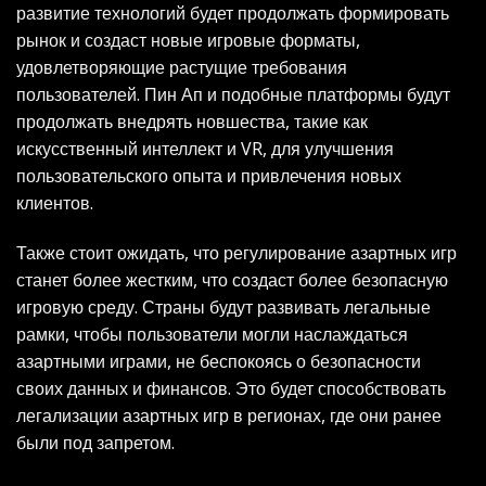
развитие технологий будет продолжать формировать
рынок и создаст новые игровые форматы,
удовлетворяющие растущие требования
пользователей. Пин Ап и подобные платформы будут
продолжать внедрять новшества, такие как
искусственный интеллект и VR, для улучшения
пользовательского опыта и привлечения новых
клиентов.
Также стоит ожидать, что регулирование азартных игр
станет более жестким, что создаст более безопасную
игровую среду. Страны будут развивать легальные
рамки, чтобы пользователи могли наслаждаться
азартными играми, не беспокоясь о безопасности
своих данных и финансов. Это будет способствовать
легализации азартных игр в регионах, где они ранее
были под запретом.