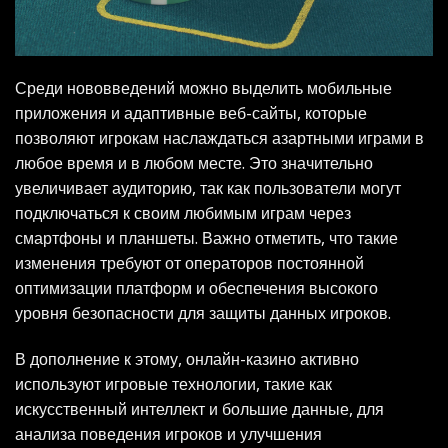
Среди нововведений можно выделить мобильные
приложения и адаптивные веб-сайты, которые
позволяют игрокам наслаждаться азартными играми в
любое время и в любом месте. Это значительно
увеличивает аудиторию, так как пользователи могут
подключаться к своим любимым играм через
смартфоны и планшеты. Важно отметить, что такие
изменения требуют от операторов постоянной
оптимизации платформ и обеспечения высокого
уровня безопасности для защиты данных игроков.
В дополнение к этому, онлайн-казино активно
используют игровые технологии, такие как
искусственный интеллект и большие данные, для
анализа поведения игроков и улучшения