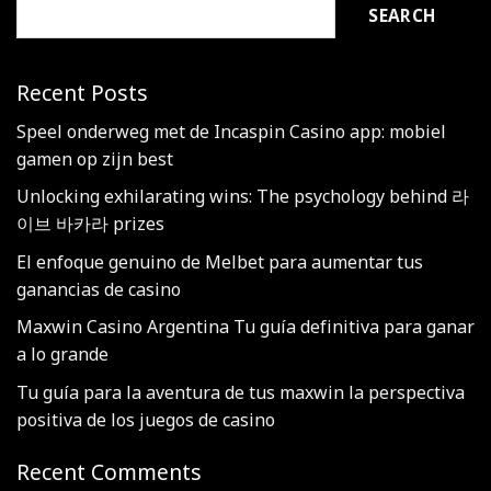
SEARCH
Recent Posts
Speel onderweg met de Incaspin Casino app: mobiel
gamen op zijn best
Unlocking exhilarating wins: The psychology behind 라
이브 바카라 prizes
El enfoque genuino de Melbet para aumentar tus
ganancias de casino
Maxwin Casino Argentina Tu guía definitiva para ganar
a lo grande
Tu guía para la aventura de tus maxwin la perspectiva
positiva de los juegos de casino
Recent Comments