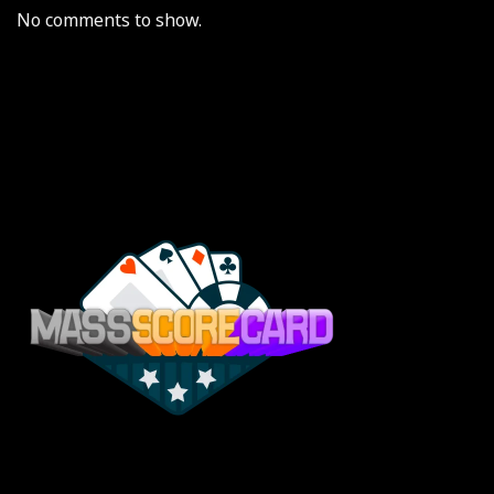
No comments to show.