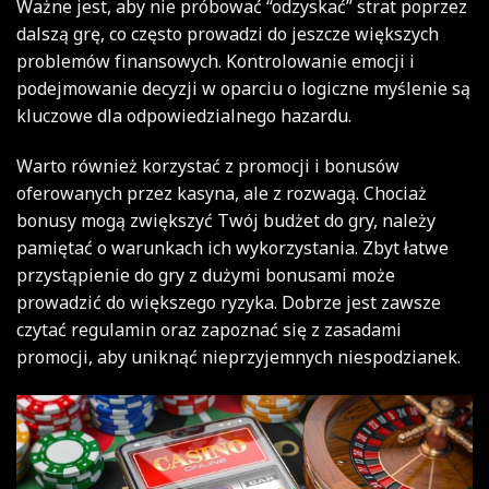
Ważne jest, aby nie próbować “odzyskać” strat poprzez
dalszą grę, co często prowadzi do jeszcze większych
problemów finansowych. Kontrolowanie emocji i
podejmowanie decyzji w oparciu o logiczne myślenie są
kluczowe dla odpowiedzialnego hazardu.
Warto również korzystać z promocji i bonusów
oferowanych przez kasyna, ale z rozwagą. Chociaż
bonusy mogą zwiększyć Twój budżet do gry, należy
pamiętać o warunkach ich wykorzystania. Zbyt łatwe
przystąpienie do gry z dużymi bonusami może
prowadzić do większego ryzyka. Dobrze jest zawsze
czytać regulamin oraz zapoznać się z zasadami
promocji, aby uniknąć nieprzyjemnych niespodzianek.