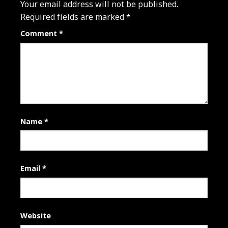
Your email address will not be published.
Required fields are marked
*
Comment
*
Name
*
Email
*
Website