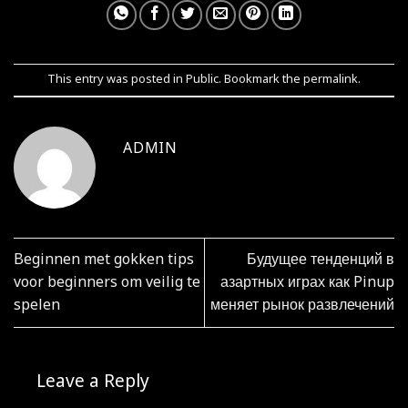
This entry was posted in
Public
. Bookmark the
permalink
.
ADMIN
Beginnen met gokken tips
Будущее тенденций в
voor beginners om veilig te
азартных играх как Pinup
spelen
меняет рынок развлечений
Leave a Reply