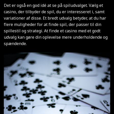
Det er også en god idé at se på spiludvalget. Vælg et
casino, der tilbyder de spil, du er interesseret i, samt
variationer af disse. Et bredt udvalg betyder, at du har
flere muligheder for at finde spil, der passer til din
spillestil og strategi. At finde et casino med et godt
udvalg kan gøre din oplevelse mere underholdende og
spændende.