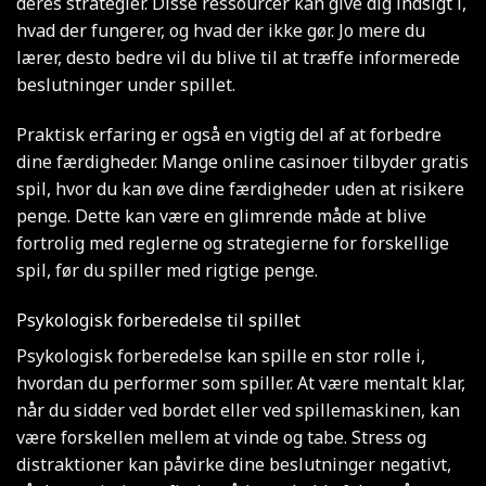
deres strategier. Disse ressourcer kan give dig indsigt i,
hvad der fungerer, og hvad der ikke gør. Jo mere du
lærer, desto bedre vil du blive til at træffe informerede
beslutninger under spillet.
Praktisk erfaring er også en vigtig del af at forbedre
dine færdigheder. Mange online casinoer tilbyder gratis
spil, hvor du kan øve dine færdigheder uden at risikere
penge. Dette kan være en glimrende måde at blive
fortrolig med reglerne og strategierne for forskellige
spil, før du spiller med rigtige penge.
Psykologisk forberedelse til spillet
Psykologisk forberedelse kan spille en stor rolle i,
hvordan du performer som spiller. At være mentalt klar,
når du sidder ved bordet eller ved spillemaskinen, kan
være forskellen mellem at vinde og tabe. Stress og
distraktioner kan påvirke dine beslutninger negativt,