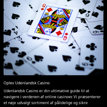
Oplev Udenlandsk Casino
Udenlandsk Casino er din ultimative guide til at
navigere i verdenen af online casinoer. Vi præsenterer
et nøje udvalgt sortiment af pålidelige og sikre