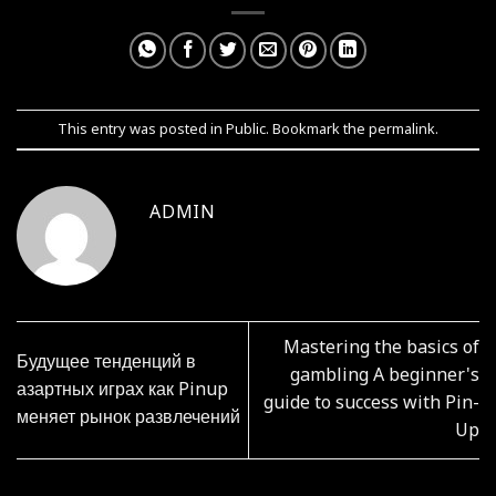
This entry was posted in
Public
. Bookmark the
permalink
.
ADMIN
Mastering the basics of
Будущее тенденций в
gambling A beginner's
азартных играх как Pinup
guide to success with Pin-
меняет рынок развлечений
Up