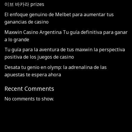
이브 바카라 prizes
El enfoque genuino de Melbet para aumentar tus
ganancias de casino
Maxwin Casino Argentina Tu guía definitiva para ganar
a lo grande
Tu guía para la aventura de tus maxwin la perspectiva
positiva de los juegos de casino
Desata tu genio en olymp: la adrenalina de las
apuestas te espera ahora
Recent Comments
No comments to show.