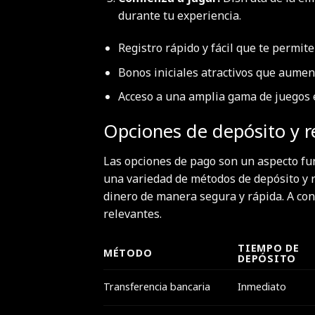
durante tu experiencia.
Registro rápido y fácil que te permit
Bonos iniciales atractivos que aument
Acceso a una amplia gama de juegos e
Opciones de depósito y r
Las opciones de pago son un aspecto fu
una variedad de métodos de depósito y 
dinero de manera segura y rápida. A co
relevantes.
TIEMPO DE
MÉTODO
DEPÓSITO
Transferencia bancaria
Inmediato