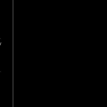
,
y
y