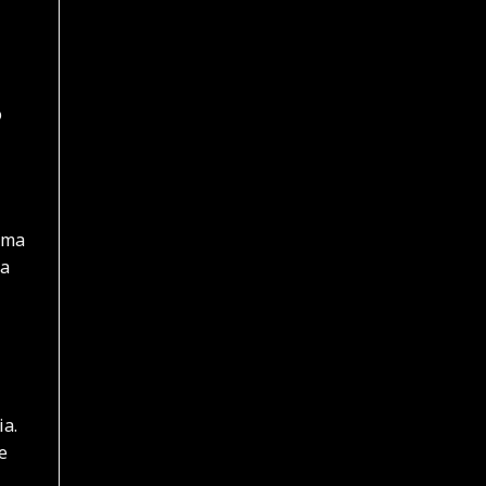
o
oma
ía
ia.
e