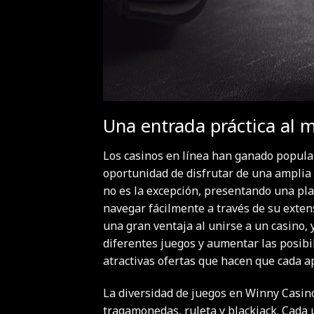
Una entrada práctica al 
Los casinos en línea han ganado popular
oportunidad de disfrutar de una amplia
no es la excepción, presentando una pl
navegar fácilmente a través de su exten
una gran ventaja al unirse a un casino
diferentes juegos y aumentar las posibi
atractivas ofertas que hacen que cada a
La diversidad de juegos en Winny Casin
tragamonedas, ruleta y blackjack. Cada