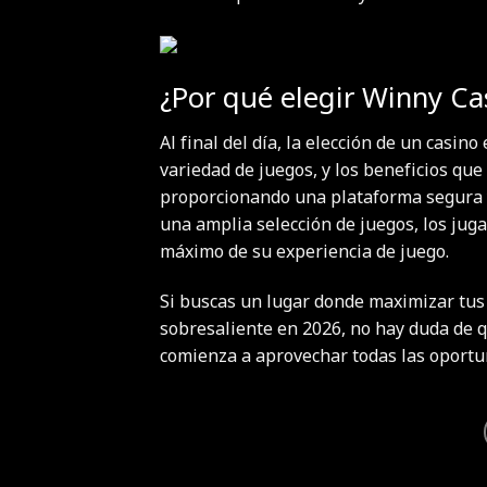
¿Por qué elegir Winny Ca
Al final del día, la elección de un casin
variedad de juegos, y los beneficios que
proporcionando una plataforma segura y 
una amplia selección de juegos, los jug
máximo de su experiencia de juego.
Si buscas un lugar donde maximizar tus 
sobresaliente en 2026, no hay duda de q
comienza a aprovechar todas las oportun