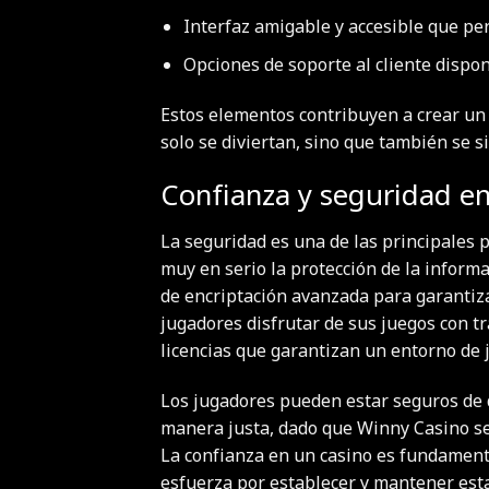
Interfaz amigable y accesible que pe
Opciones de soporte al cliente dispon
Estos elementos contribuyen a crear un
solo se diviertan, sino que también se s
Confianza y seguridad e
La seguridad es una de las principales
muy en serio la protección de la informa
de encriptación avanzada para garantiza
jugadores disfrutar de sus juegos con t
licencias que garantizan un entorno de 
Los jugadores pueden estar seguros de q
manera justa, dado que Winny Casino se 
La confianza en un casino es fundamenta
esfuerza por establecer y mantener esta