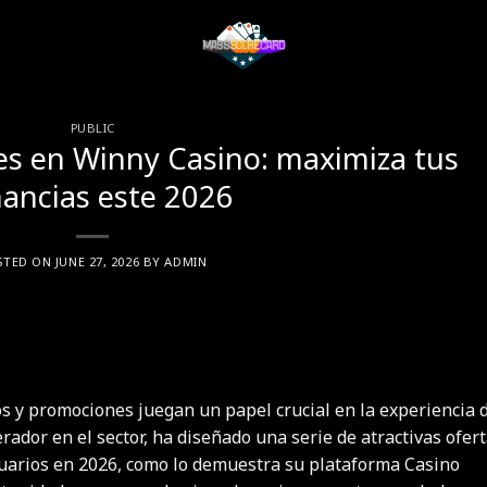
PUBLIC
s en Winny Casino: maximiza tus
ancias este 2026
STED ON
JUNE 27, 2026
BY
ADMIN
os y promociones juegan un papel crucial en la experiencia 
ador en el sector, ha diseñado una serie de atractivas ofer
uarios en 2026, como lo demuestra su plataforma
Casino