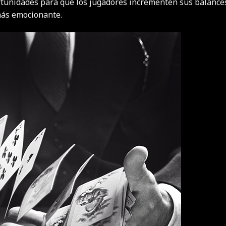
rtunidades para que los jugadores incrementen sus balance
más emocionante.