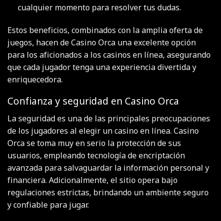
cualquier momento para resolver tus dudas.
Estos beneficios, combinados con la amplia oferta de
juegos, hacen de Casino Orca una excelente opción
para los aficionados a los casinos en línea, asegurando
que cada jugador tenga una experiencia divertida y
enriquecedora.
Confianza y seguridad en Casino Orca
La seguridad es una de las principales preocupaciones
de los jugadores al elegir un casino en línea. Casino
Orca se toma muy en serio la protección de sus
usuarios, empleando tecnología de encriptación
avanzada para salvaguardar la información personal y
financiera. Adicionalmente, el sitio opera bajo
regulaciones estrictas, brindando un ambiente seguro
y confiable para jugar.