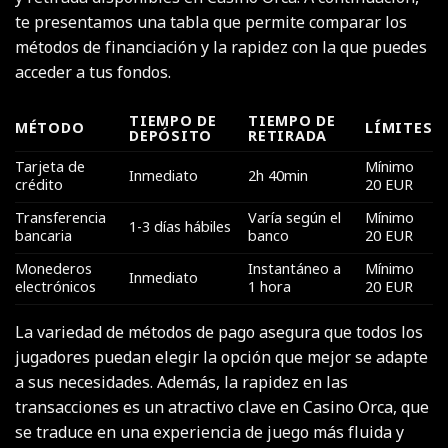
te presentamos una tabla que permite comparar los
métodos de financiación y la rapidez con la que puedes
acceder a tus fondos.
TIEMPO DE
TIEMPO DE
MÉTODO
LÍMITES
DEPÓSITO
RETIRADA
Tarjeta de
Mínimo
Inmediato
2h 40min
crédito
20 EUR
Transferencia
Varía según el
Mínimo
1-3 días hábiles
bancaria
banco
20 EUR
Monederos
Instantáneo a
Mínimo
Inmediato
electrónicos
1 hora
20 EUR
La variedad de métodos de pago asegura que todos los
jugadores puedan elegir la opción que mejor se adapte
a sus necesidades. Además, la rapidez en las
transacciones es un atractivo clave en Casino Orca, que
se traduce en una experiencia de juego más fluida y