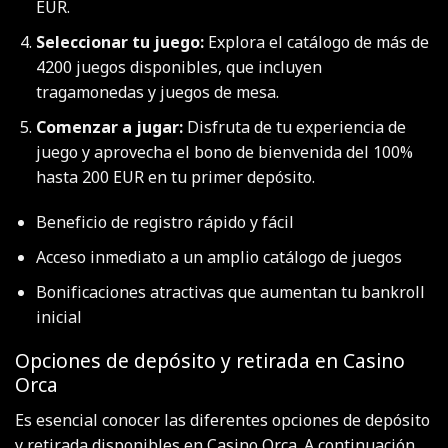
EUR.
Seleccionar tu juego:
Explora el catálogo de más de
4200 juegos disponibles, que incluyen
tragamonedas y juegos de mesa.
Comenzar a jugar:
Disfruta de tu experiencia de
juego y aprovecha el bono de bienvenida del 100%
hasta 200 EUR en tu primer depósito.
Beneficio de registro rápido y fácil
Acceso inmediato a un amplio catálogo de juegos
Bonificaciones atractivas que aumentan tu bankroll
inicial
Opciones de depósito y retirada en Casino
Orca
Es esencial conocer las diferentes opciones de depósito
y retirada disponibles en Casino Orca. A continuación,