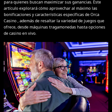
para quienes buscan maximizar sus ganancias. Este
artículo explorará cómo aprovechar al máximo las
bonificaciones y características específicas de
Orca
Casino
, además de resaltar la variedad de juegos que
ofrece, desde máquinas tragamonedas hasta opciones
de casino en vivo.