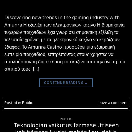
Discovering new trends in the gaming industry with
Amunra Η εξέλιξη των ηλεκτρονικών καζίνο Η βιομηχανία
τυχερών παιχνιδιών έχει γνωρίσει σημαντική εξέλιξη τα
τελευταία χρόνια, με τα ηλεκτρονικά καζίνο να κερδίζουν
έδαφος. Το Amunra Casino προσφέρει μια εξαιρετική
εμπειρία παιχνιδιού, επιτρέποντας στους χρήστες να
απολαύσουν τη διασκέδαση του καζίνο από την άνεση του
σπιτιού τους. […]
CONTINUE READING
→
Posted in
Public
Leave a comment
PUBLIC
Teknologian vaikutus farmaseuttiseen