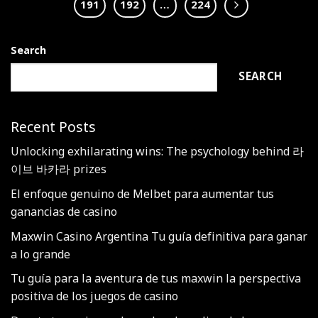
191
192
…
224
Search
SEARCH
Recent Posts
Unlocking exhilarating wins: The psychology behind 라
이브 바카라 prizes
El enfoque genuino de Melbet para aumentar tus
ganancias de casino
Maxwin Casino Argentina Tu guía definitiva para ganar
a lo grande
Tu guía para la aventura de tus maxwin la perspectiva
positiva de los juegos de casino