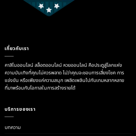
เกี่ยวกับเรา
คาสิโนออนไลน์ สล็อตออนไลน์ หวยออนไลน์ คือประตูสู่โลกแห่ง
ความบันเทิงที่คุณไม่ควรพลาด ไม่ว่าคุณจะชอบการเสี่ยงโชค การ
แข่งขัน หรือเพียงแค่ความสนุก เพลิดเพลินไปกับเกมหลากหลาย
ที่มาพร้อมกับโอกาสในการสร้างรายได้
บริการของเรา
บทความ