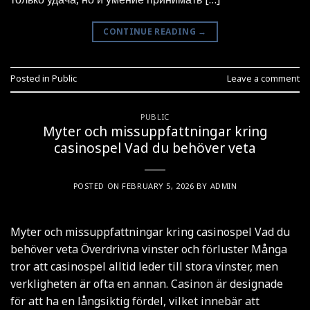
CONTINUE READING
→
Posted in
Public
Leave a comment
PUBLIC
Myter och missuppfattningar kring
casinospel Vad du behöver veta
POSTED ON
FEBRUARY 5, 2026
BY
ADMIN
Myter och missuppfattningar kring casinospel Vad du
behöver veta Överdrivna vinster och förluster Många
tror att casinospel alltid leder till stora vinster, men
verkligheten är ofta en annan. Casinon är designade
för att ha en långsiktig fördel, vilket innebär att