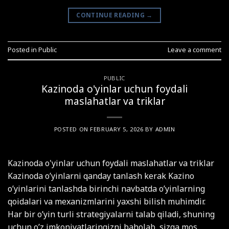
CONTINUE READING
→
Posted in
Public
Leave a comment
PUBLIC
Kazinoda o'yinlar uchun foydali
maslahatlar va triklar
POSTED ON
FEBRUARY 5, 2026
BY
ADMIN
Kazinoda o'yinlar uchun foydali maslahatlar va triklar
Kazinoda o’yinlarni qanday tanlash kerak Kazino
o’yinlarini tanlashda birinchi navbatda o’yinlarning
qoidalari va mexanizmlarini yaxshi bilish muhimdir.
Har bir o’yin turli strategiyalarni talab qiladi, shuning
uchun o’z imkoniyatlaringizni baholab, sizga mos