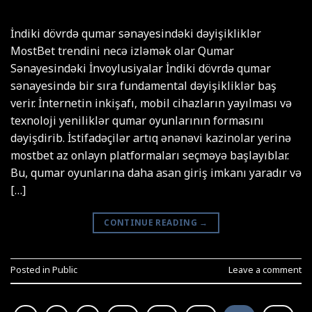
İndiki dövrdə qumar sənayesindəki dəyişikliklər
MostBet trendini necə izləmək olar Qumar
Sənayesindəki İnvoylusiyalar İndiki dövrdə qumar
sənayesində bir sıra fundamental dəyişikliklər baş
verir. İnternetin inkişafı, mobil cihazların yayılması və
texnoloji yeniliklər qumar oyunlarının formasını
dəyişdirib. İstifadəçilər artıq ənənəvi kazinolar yerinə
mostbet az onlayn platformaları seçməyə başlayıblar.
Bu, qumar oyunlarına daha asan giriş imkanı yaradır və
[…]
CONTINUE READING
→
Posted in
Public
Leave a comment