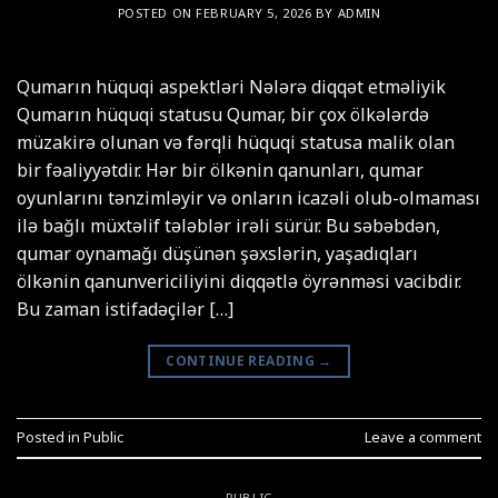
POSTED ON
FEBRUARY 5, 2026
BY
ADMIN
Qumarın hüquqi aspektləri Nələrə diqqət etməliyik
Qumarın hüquqi statusu Qumar, bir çox ölkələrdə
müzakirə olunan və fərqli hüquqi statusa malik olan
bir fəaliyyətdir. Hər bir ölkənin qanunları, qumar
oyunlarını tənzimləyir və onların icazəli olub-olmaması
ilə bağlı müxtəlif tələblər irəli sürür. Bu səbəbdən,
qumar oynamağı düşünən şəxslərin, yaşadıqları
ölkənin qanunvericiliyini diqqətlə öyrənməsi vacibdir.
Bu zaman istifadəçilər […]
CONTINUE READING
→
Posted in
Public
Leave a comment