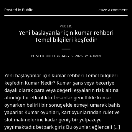
Posted in
Public
Leave a comment
PUBLIC
Yeni başlayanlar için kumar rehberi
Temel bilgileri keşfedin
POSTED ON
FEBRUARY 5, 2026
BY
ADMIN
Yeni başlayanlar için kumar rehberi Temel bilgileri
keşfedin Kumar Nedir? Kumar, şans veya beceriye
dayalı olarak para veya değerli eşyaların risk altına
alındığı bir etkinliktir. İnsanlar genellikle kumar
oynarken belirli bir sonuç elde etmeyi umarak bahis
yaparlar. Kumar oyunları, kart oyunlarından rulet ve
slot makinelerine kadar geniş bir yelpazeye
yayılmaktadır. betpark giriş Bu oyunlar, eğlenceli […]