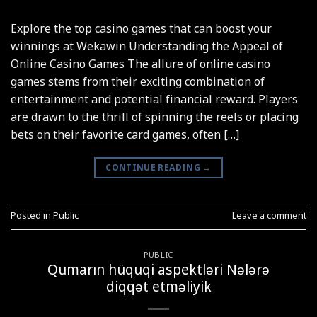
Explore the top casino games that can boost your
winnings at Wekawin Understanding the Appeal of
Online Casino Games The allure of online casino
games stems from their exciting combination of
entertainment and potential financial reward. Players
are drawn to the thrill of spinning the reels or placing
bets on their favorite card games, often […]
CONTINUE READING
→
Posted in
Public
Leave a comment
PUBLIC
Qumarın hüquqi aspektləri Nələrə
diqqət etməliyik