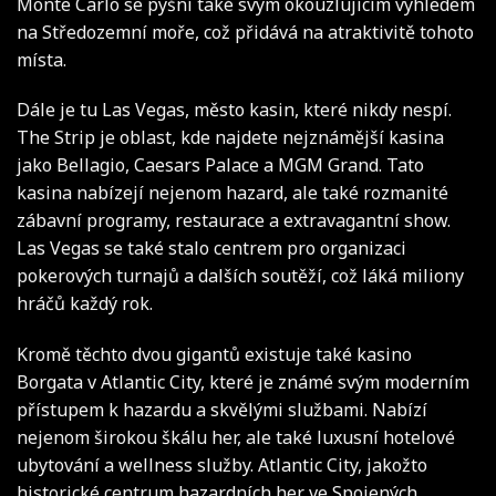
Monte Carlo se pyšní také svým okouzlujícím výhledem
na Středozemní moře, což přidává na atraktivitě tohoto
místa.
Dále je tu Las Vegas, město kasin, které nikdy nespí.
The Strip je oblast, kde najdete nejznámější kasina
jako Bellagio, Caesars Palace a MGM Grand. Tato
kasina nabízejí nejenom hazard, ale také rozmanité
zábavní programy, restaurace a extravagantní show.
Las Vegas se také stalo centrem pro organizaci
pokerových turnajů a dalších soutěží, což láká miliony
hráčů každý rok.
Kromě těchto dvou gigantů existuje také kasino
Borgata v Atlantic City, které je známé svým moderním
přístupem k hazardu a skvělými službami. Nabízí
nejenom širokou škálu her, ale také luxusní hotelové
ubytování a wellness služby. Atlantic City, jakožto
historické centrum hazardních her ve Spojených