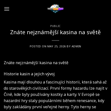
Skip
to
content
PUBLIC
Znáte nejznámější kasina na světě
POSTED ON
MAY 25, 2026
BY
ADMIN
Znáte nejznámější kasina na světě
Historie kasin a jejich vývoj
Kasina mají dlouhou a fascinující historii, která sahá až
do starověkých civilizací. První formy hazardu lze najít v
Číně, kde byly používány kostky a karty. V Evropě se
hazardní hry staly populárními během renesance, kdy
byly zakládány první veřejné herny. Tyto herny se