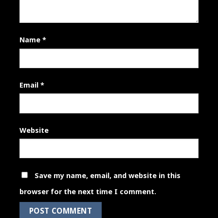
Name
*
Email
*
Website
Save my name, email, and website in this
browser for the next time I comment.