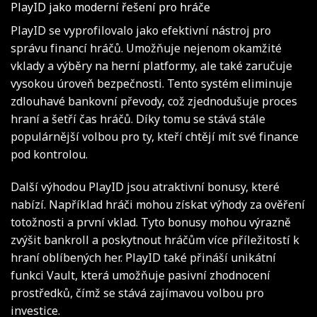
PlayID jako moderní řešení pro hráče
PlayID se vyprofilovalo jako efektivní nástroj pro
správu financí hráčů. Umožňuje nejenom okamžité
vklady a výběry na herní platformy, ale také zaručuje
vysokou úroveň bezpečnosti. Tento systém eliminuje
zdlouhavé bankovní převody, což zjednodušuje proces
hraní a šetří čas hráčů. Díky tomu se stává stále
populárnější volbou pro ty, kteří chtějí mít své finance
pod kontrolou.
Další výhodou PlayID jsou atraktivní bonusy, které
nabízí. Například hráči mohou získat výhody za ověření
totožnosti a první vklad. Tyto bonusy mohou výrazně
zvýšit bankroll a poskytnout hráčům více příležitostí k
hraní oblíbených her. PlayID také přináší unikátní
funkci Vault, která umožňuje pasivní zhodnocení
prostředků, čímž se stává zajímavou volbou pro
investice.