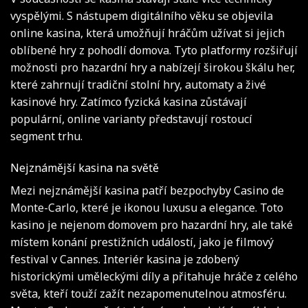
vyspělými. S nástupem digitálního věku se objevila
online kasina, která umožňují hráčům užívat si jejich
oblíbené hry z pohodlí domova. Tyto platformy rozšiřují
možnosti pro hazardní hry a nabízejí širokou škálu her,
které zahrnují tradiční stolní hry, automaty a živé
kasinové hry. Zatímco fyzická kasina zůstávají
populární, online varianty představují rostoucí
segment trhu.
Nejznámější kasina na světě
Mezi nejznámější kasina patří bezpochyby Casino de
Monte-Carlo, které je ikonou luxusu a elegance. Toto
kasino je nejenom domovem pro hazardní hry, ale také
místem konání prestižních událostí, jako je filmový
festival v Cannes. Interiér kasina je zdobený
historickými uměleckými díly a přitahuje hráče z celého
světa, kteří touží zažít nezapomenutelnou atmosféru.