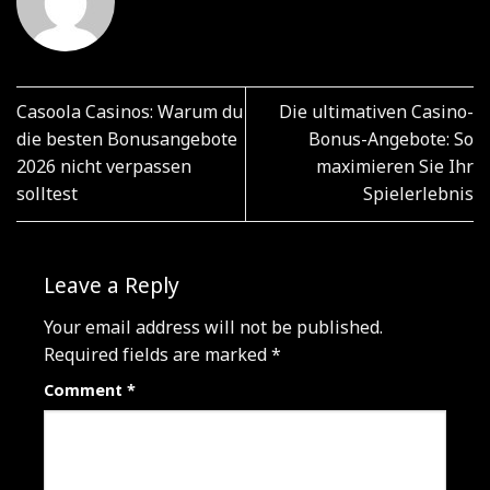
Casoola Casinos: Warum du
Die ultimativen Casino-
die besten Bonusangebote
Bonus-Angebote: So
2026 nicht verpassen
maximieren Sie Ihr
solltest
Spielerlebnis
Leave a Reply
Your email address will not be published.
Required fields are marked
*
Comment
*