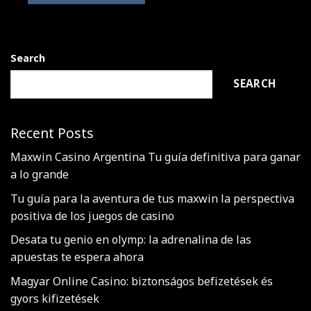
Search
SEARCH
Recent Posts
Maxwin Casino Argentina Tu guía definitiva para ganar
a lo grande
Tu guía para la aventura de tus maxwin la perspectiva
positiva de los juegos de casino
Desata tu genio en olymp: la adrenalina de las
apuestas te espera ahora
Magyar Online Casino: biztonságos befizetések és
gyors kifizetések