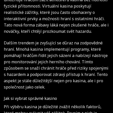
fyzické přítomnosti. Virtuální kasina poskytují
realistické zážitky, které jsou často obohaceny o
interaktivní prvky a možnosti hraní s ostatními hráči.
Tato nová forma zábavy láká nejen zkušené hráče, ale i
nováčky, kteří chtějí prozkoumat svět hazardu.
Dalším trendem je zvyšující se důraz na zodpovědné
hraní. Mnohá kasina implementují programy, které
pomáhají hráčům řídit jejich sázení a nabízejí nástroje
pro monitorování jejich herního chování. Tímto
způsobem se snaží chránit hráče před riziky spojenými
s hazardem a podporovat zdravý přístup k hraní. Tento
aspekt je stále důležitější nejen pro kasina, ale i pro
společnost jako celek.
Jak si vybrat správné kasino
Při výběru kasina je důležité zvážit několik faktorů,