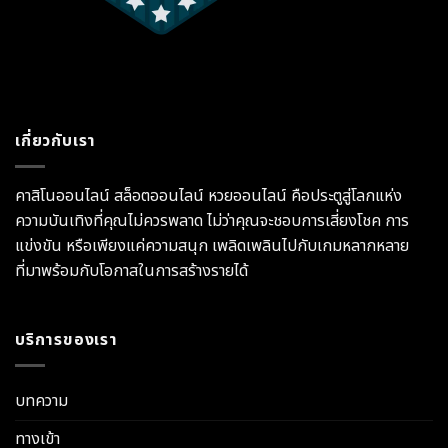
เกี่ยวกับเรา
คาสิโนออนไลน์ สล็อตออนไลน์ หวยออนไลน์ คือประตูสู่โลกแห่ง
ความบันเทิงที่คุณไม่ควรพลาด ไม่ว่าคุณจะชอบการเสี่ยงโชค การ
แข่งขัน หรือเพียงแค่ความสนุก เพลิดเพลินไปกับเกมหลากหลาย
ที่มาพร้อมกับโอกาสในการสร้างรายได้
บริการของเรา
บทความ
ทางเข้า