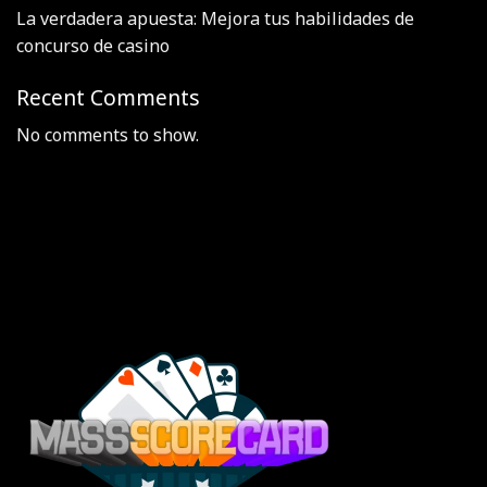
La verdadera apuesta: Mejora tus habilidades de
concurso de casino
Recent Comments
No comments to show.