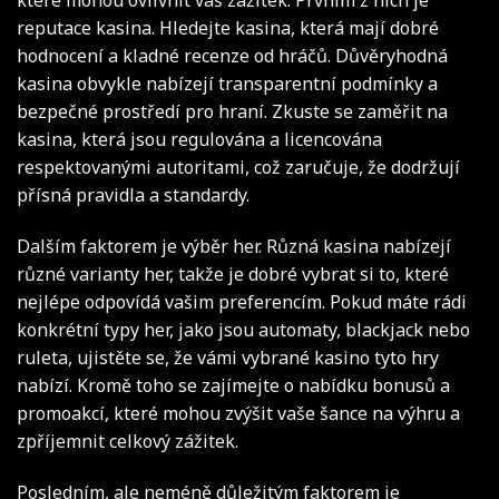
které mohou ovlivnit váš zážitek. Prvním z nich je
reputace kasina. Hledejte kasina, která mají dobré
hodnocení a kladné recenze od hráčů. Důvěryhodná
kasina obvykle nabízejí transparentní podmínky a
bezpečné prostředí pro hraní. Zkuste se zaměřit na
kasina, která jsou regulována a licencována
respektovanými autoritami, což zaručuje, že dodržují
přísná pravidla a standardy.
Dalším faktorem je výběr her. Různá kasina nabízejí
různé varianty her, takže je dobré vybrat si to, které
nejlépe odpovídá vašim preferencím. Pokud máte rádi
konkrétní typy her, jako jsou automaty, blackjack nebo
ruleta, ujistěte se, že vámi vybrané kasino tyto hry
nabízí. Kromě toho se zajímejte o nabídku bonusů a
promoakcí, které mohou zvýšit vaše šance na výhru a
zpříjemnit celkový zážitek.
Posledním, ale neméně důležitým faktorem je