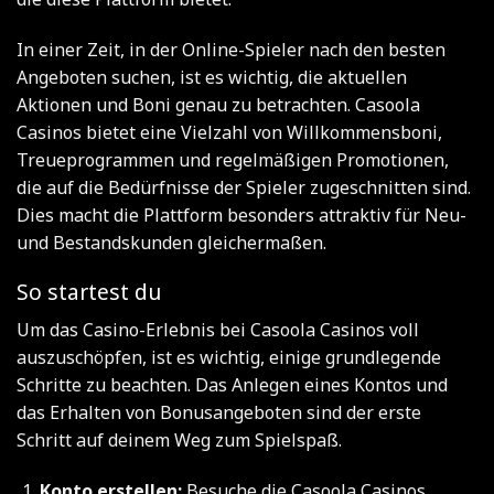
In einer Zeit, in der Online-Spieler nach den besten
Angeboten suchen, ist es wichtig, die aktuellen
Aktionen und Boni genau zu betrachten. Casoola
Casinos bietet eine Vielzahl von Willkommensboni,
Treueprogrammen und regelmäßigen Promotionen,
die auf die Bedürfnisse der Spieler zugeschnitten sind.
Dies macht die Plattform besonders attraktiv für Neu-
und Bestandskunden gleichermaßen.
So startest du
Um das Casino-Erlebnis bei Casoola Casinos voll
auszuschöpfen, ist es wichtig, einige grundlegende
Schritte zu beachten. Das Anlegen eines Kontos und
das Erhalten von Bonusangeboten sind der erste
Schritt auf deinem Weg zum Spielspaß.
Konto erstellen:
Besuche die Casoola Casinos