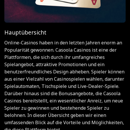
Hauptübersicht
Online-Casinos haben in den letzten Jahren enorm an
Popularität gewonnen. Casoola Casinos ist eine der
Plattformen, die sich durch ihr umfangreiches
Spielangebot, attraktive Promotionen und ein
benutzerfreundliches Design abheben. Spieler können
aus einer Vielzahl von Casinospielen wählen, darunter
Spielautomaten, Tischspiele und Live-Dealer-Spiele.
Darüber hinaus sind die Bonusangebote, die Casoola
Casinos bereitstellt, ein wesentlicher Anreiz, um neue
Spieler zu gewinnen und bestehende Spieler zu
belohnen. In dieser Übersicht geben wir einen
umfassenden Blick auf die Vorteile und Möglichkeiten,
die diese Plattform bietet.