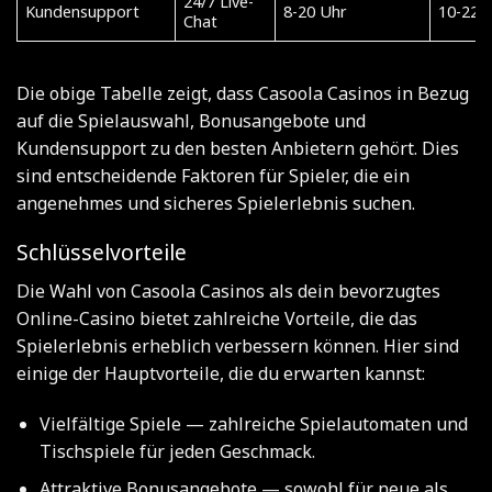
24/7 Live-
Kundensupport
8-20 Uhr
10-22 
Chat
Die obige Tabelle zeigt, dass Casoola Casinos in Bezug
auf die Spielauswahl, Bonusangebote und
Kundensupport zu den besten Anbietern gehört. Dies
sind entscheidende Faktoren für Spieler, die ein
angenehmes und sicheres Spielerlebnis suchen.
Schlüsselvorteile
Die Wahl von Casoola Casinos als dein bevorzugtes
Online-Casino bietet zahlreiche Vorteile, die das
Spielerlebnis erheblich verbessern können. Hier sind
einige der Hauptvorteile, die du erwarten kannst:
Vielfältige Spiele — zahlreiche Spielautomaten und
Tischspiele für jeden Geschmack.
Attraktive Bonusangebote — sowohl für neue als