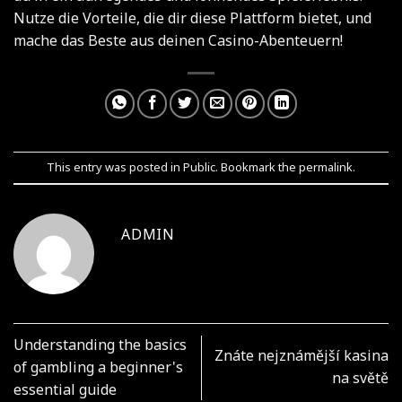
Nutze die Vorteile, die dir diese Plattform bietet, und
mache das Beste aus deinen Casino-Abenteuern!
This entry was posted in
Public
. Bookmark the
permalink
.
ADMIN
Understanding the basics
Znáte nejznámější kasina
of gambling a beginner's
na světě
essential guide