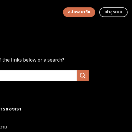
สมัครสมาชิก
เข้าสู่ระบบ
f the links below or a search?
การของเรา
วาม