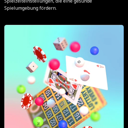
Spielzeiteinstellungen, die eine gesunde
Spielumgebung fördern.