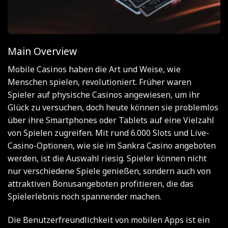
Main Overview
Mobile Casinos haben die Art und Weise, wie
Menschen spielen, revolutioniert. Früher waren
Spieler auf physische Casinos angewiesen, um ihr
Glück zu versuchen, doch heute können sie problemlos
über ihre Smartphones oder Tablets auf eine Vielzahl
von Spielen zugreifen. Mit rund 6.000 Slots und Live-
Casino-Optionen, wie sie im Sankra Casino angeboten
werden, ist die Auswahl riesig. Spieler können nicht
nur verschiedene Spiele genießen, sondern auch von
attraktiven Bonusangeboten profitieren, die das
Spielerlebnis noch spannender machen.
Die Benutzerfreundlichkeit von mobilen Apps ist ein