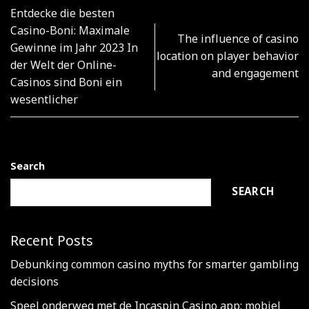
Entdecke die besten
Casino-Boni: Maximale
The influence of casino
Gewinne im Jahr 2023 In
location on player behavior
der Welt der Online-
and engagement
Casinos sind Boni ein
wesentlicher
Search
SEARCH
Recent Posts
Debunking common casino myths for smarter gambling
decisions
Speel onderweg met de Incaspin Casino app: mobiel