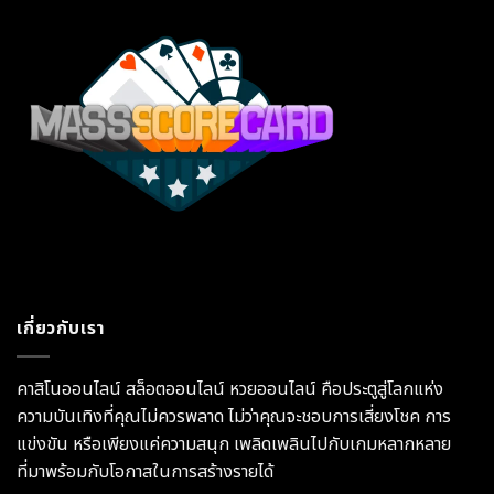
เกี่ยวกับเรา
คาสิโนออนไลน์ สล็อตออนไลน์ หวยออนไลน์ คือประตูสู่โลกแห่ง
ความบันเทิงที่คุณไม่ควรพลาด ไม่ว่าคุณจะชอบการเสี่ยงโชค การ
แข่งขัน หรือเพียงแค่ความสนุก เพลิดเพลินไปกับเกมหลากหลาย
ที่มาพร้อมกับโอกาสในการสร้างรายได้