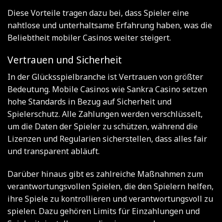
Diese Vorteile tragen dazu bei, dass Spieler eine
nahtlose und unterhaltsame Erfahrung haben, was die
Beliebtheit mobiler Casinos weiter steigert.
Vertrauen und Sicherheit
In der Glücksspielbranche ist Vertrauen von größter
Bedeutung. Mobile Casinos wie Sankra Casino setzen
hohe Standards in Bezug auf Sicherheit und
Spielerschutz. Alle Zahlungen werden verschlüsselt,
um die Daten der Spieler zu schützen, während die
Lizenzen und Regularien sicherstellen, dass alles fair
und transparent abläuft.
Darüber hinaus gibt es zahlreiche Maßnahmen zum
verantwortungsvollen Spielen, die den Spielern helfen,
ihre Spiele zu kontrollieren und verantwortungsvoll zu
spielen. Dazu gehören Limits für Einzahlungen und