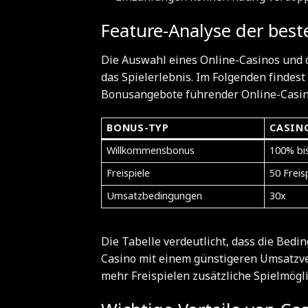
Feature-Analyse der best
Die Auswahl eines Online-Casinos und 
das Spielerlebnis. Im Folgenden findest
Bonusangebote führender Online-Casin
BONUS-TYP
CASIN
Willkommensbonus
100% bi
Freispiele
50 Freis
Umsatzbedingungen
30x
Die Tabelle verdeutlicht, dass die Bedi
Casino mit einem günstigeren Umsatzver
mehr Freispielen zusätzliche Spielmögli