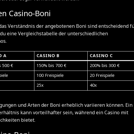
en Casino-Boni
das Verständnis der angebotenen Boni sind entscheidend f
 du eine Vergleichstabelle der unterschiedlichen
os.
O A
CASINO B
CASINO C
s 500 €
150% bis 700 €
200% bis 300 €
piele
100 Freispiele
20 Freispiele
25x
40x
ngungen und Arten der Boni erheblich variieren können. Ein
hältnis kann vorteilhafter sein, während ein Casino mit
chkeiten bietet.