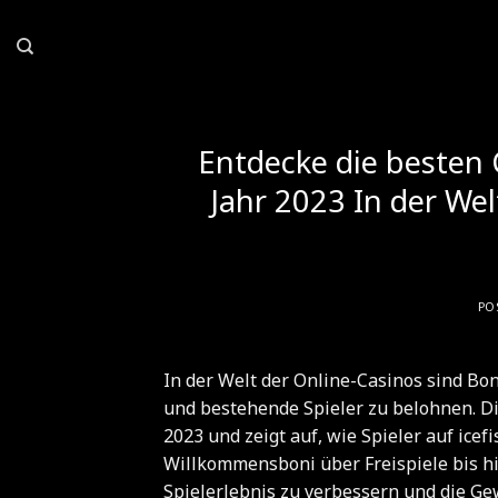
Skip
to
content
Entdecke die besten
Jahr 2023 In der Wel
PO
In der Welt der Online-Casinos sind Bo
und bestehende Spieler zu belohnen. Di
2023 und zeigt auf, wie Spieler auf
icefi
Willkommensboni über Freispiele bis hi
Spielerlebnis zu verbessern und die G