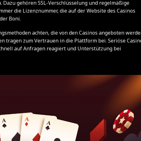
en. Dazu gehören SSL-Verschlüsselung und regelmäßige
mmer die Lizenznummer, die auf der Website des Casinos
der Boni.
lungsmethoden achten, die von den Casinos angeboten werde
 tragen zum Vertrauen in die Plattform bei. Seriöse Casin
chnell auf Anfragen reagiert und Unterstützung bei