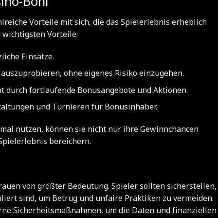
sino-Boni
reiche Vorteile mit sich, die das Spielerlebnis erheblich
 wichtigsten Vorteile:
iche Einsätze.
e auszuprobieren, ohne eigenes Risiko einzugehen.
 durch fortlaufende Bonusangebote und Aktionen.
taltungen und Turnieren für Bonusinhaber.
timal nutzen, können sie nicht nur ihre Gewinnchancen
pielerlebnis bereichern.
rauen von größter Bedeutung. Spieler sollten sicherstellen,
uliert sind, um Betrug und unfaire Praktiken zu vermeiden.
ne Sicherheitsmaßnahmen, um die Daten und finanziellen