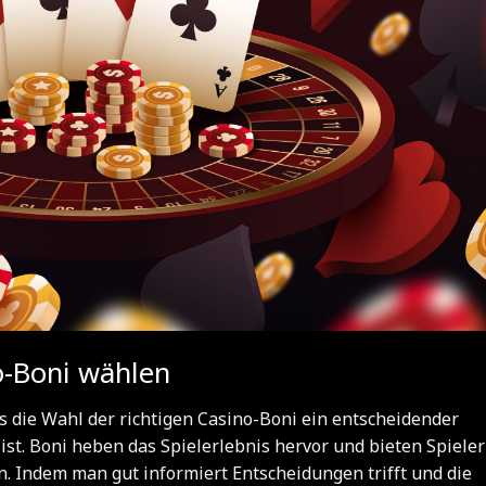
-Boni wählen
 die Wahl der richtigen Casino-Boni ein entscheidender
ist. Boni heben das Spielerlebnis hervor und bieten Spiele
. Indem man gut informiert Entscheidungen trifft und die