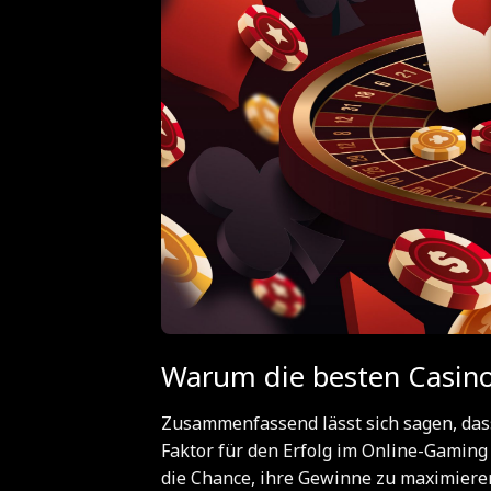
Warum die besten Casino
Zusammenfassend lässt sich sagen, dass
Faktor für den Erfolg im Online-Gaming 
die Chance, ihre Gewinne zu maximieren