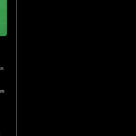
on
um
i