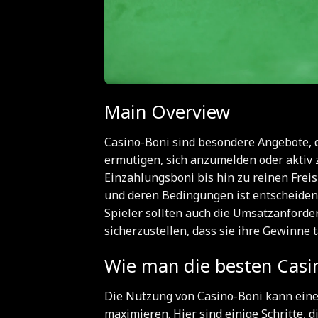
Main Overview
Casino-Boni sind besondere Angebote, d
ermutigen, sich anzumelden oder aktiv z
Einzahlungsboni bis hin zu reinen Freis
und deren Bedingungen ist entscheiden
Spieler sollten auch die Umsatzanforder
sicherzustellen, dass sie ihre Gewinne 
Wie man die besten Casi
Die Nutzung von Casino-Boni kann eine 
maximieren. Hier sind einige Schritte, 