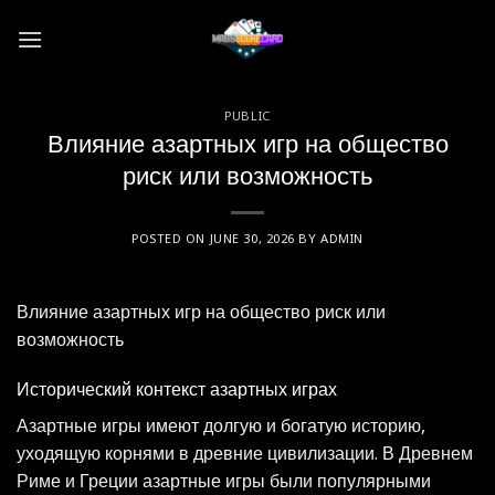
Skip
to
content
PUBLIC
Влияние азартных игр на общество
риск или возможность
POSTED ON
JUNE 30, 2026
BY
ADMIN
Влияние азартных игр на общество риск или
возможность
Исторический контекст азартных играх
Азартные игры имеют долгую и богатую историю,
уходящую корнями в древние цивилизации. В Древнем
Риме и Греции азартные игры были популярными