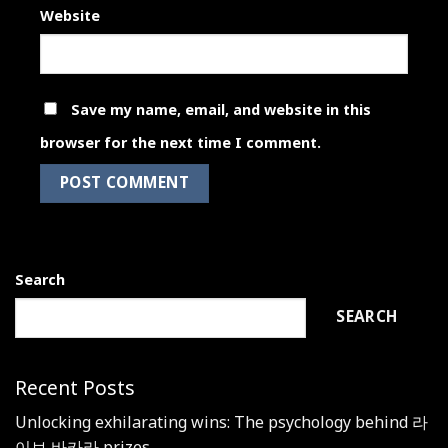
Website
Save my name, email, and website in this
browser for the next time I comment.
Search
SEARCH
Recent Posts
Unlocking exhilarating wins: The psychology behind 라