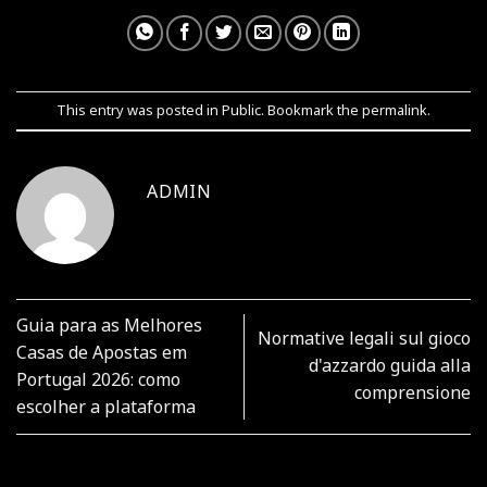
This entry was posted in
Public
. Bookmark the
permalink
.
ADMIN
Guia para as Melhores
Normative legali sul gioco
Casas de Apostas em
d'azzardo guida alla
Portugal 2026: como
comprensione
escolher a plataforma