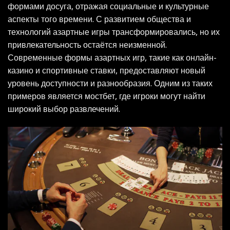
формами досуга, отражая социальные и культурные
аспекты того времени. С развитием общества и
технологий азартные игры трансформировались, но их
привлекательность остаётся неизменной.
Современные формы азартных игр, такие как онлайн-
казино и спортивные ставки, предоставляют новый
уровень доступности и разнообразия. Одним из таких
примеров является
мостбет
, где игроки могут найти
широкий выбор развлечений.