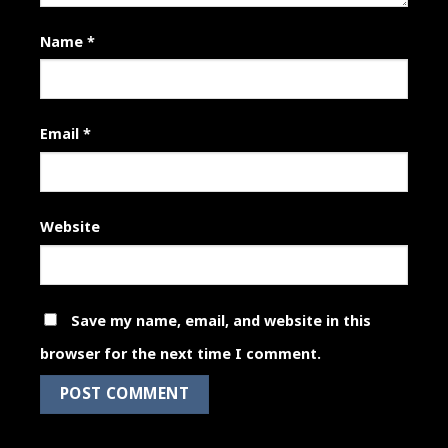
Name
*
Email
*
Website
Save my name, email, and website in this
browser for the next time I comment.