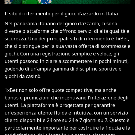
Il sito di riferimento per il gioco d’azzardo in Italia
Nel panorama italiano del gioco d’azzardo, ci sono
diverse piattaforme che offrono servizi di alta qualità e
sicurezza. Uno dei principali siti di riferimento è 1xBet,
che si distingue per la sua vasta offerta di scommesse e
giochi. Con una registrazione semplice e veloce, gli
utenti possono iniziare a scommettere in pochi minuti,
godendo di un’ampia gamma di discipline sportive e
giochi da casinò.
1xBet non solo offre quote competitive, ma anche
bonus e promozioni che incentivano l’interazione degli
utenti. La piattaforma è progettata per garantire
un’esperienza utente fluida e intuitiva, con un servizio
clienti disponibile 24 ore su 24 e 7 giorni su 7. Questo è
particolarmente importante per costruire la fiducia e la