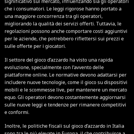
significativo sul mercato, influenzando sia gli operatori
che i consumatori. Le leggi rigorose hanno portato a
una maggiore concorrenza tra gli operatori,
migliorando la qualità dei servizi offerti. Tuttavia, le
regolazioni possono anche comportare costi aggiuntivi
per le aziende, che potrebbero riflettersi sui prezzi e
sulle offerte per i giocatori.
Il settore del gioco d’azzardo ha visto una rapida
evoluzione, specialmente con l’avvento delle
piattaforme online. Le normative devono adattarsi per
includere nuove tecnologie, come il gioco su dispositivi
mobili e le scommesse live, per mantenere un mercato
equo. Gli operatori devono costantemente aggiornarsi
sulle nuove leggi e tendenze per rimanere competitivi
e conformi.
Inoltre, le politiche fiscali sul gioco d’azzardo in Italia
sono tra le più elevate in Europa, il che contribuisce a