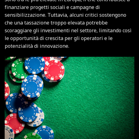
finanziare progetti sociali e campagne di
sensibilizzazione. Tuttavia, alcuni critici sostengono
che una tassazione troppo elevata potrebbe
scoraggiare gli investimenti nel settore, limitando così
le opportunità di crescita per gli operatori e le
potenzialità di innovazione.