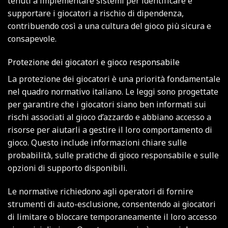
tenuti a implementare sistemi per identificare e
supportare i giocatori a rischio di dipendenza,
contribuendo così a una cultura del gioco più sicura e
consapevole.
Protezione dei giocatori e gioco responsabile
La protezione dei giocatori è una priorità fondamentale
nel quadro normativo italiano. Le leggi sono progettate
per garantire che i giocatori siano ben informati sui
rischi associati al gioco d’azzardo e abbiano accesso a
risorse per aiutarli a gestire il loro comportamento di
gioco. Questo include informazioni chiare sulle
probabilità, sulle pratiche di gioco responsabile e sulle
opzioni di supporto disponibili.
Le normative richiedono agli operatori di fornire
strumenti di auto-esclusione, consentendo ai giocatori
di limitare o bloccare temporaneamente il loro accesso