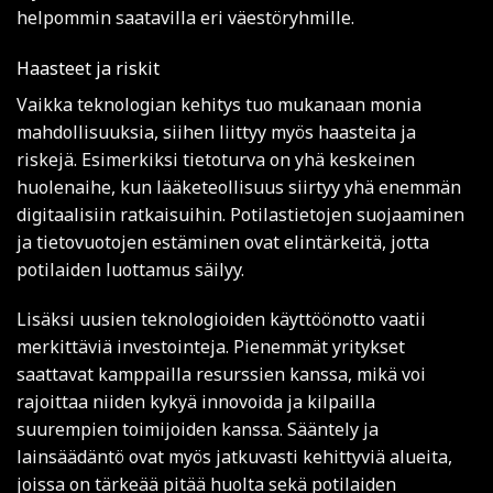
helpommin saatavilla eri väestöryhmille.
Haasteet ja riskit
Vaikka teknologian kehitys tuo mukanaan monia
mahdollisuuksia, siihen liittyy myös haasteita ja
riskejä. Esimerkiksi tietoturva on yhä keskeinen
huolenaihe, kun lääketeollisuus siirtyy yhä enemmän
digitaalisiin ratkaisuihin. Potilastietojen suojaaminen
ja tietovuotojen estäminen ovat elintärkeitä, jotta
potilaiden luottamus säilyy.
Lisäksi uusien teknologioiden käyttöönotto vaatii
merkittäviä investointeja. Pienemmät yritykset
saattavat kamppailla resurssien kanssa, mikä voi
rajoittaa niiden kykyä innovoida ja kilpailla
suurempien toimijoiden kanssa. Sääntely ja
lainsäädäntö ovat myös jatkuvasti kehittyviä alueita,
joissa on tärkeää pitää huolta sekä potilaiden