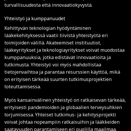
turvallisuudesta että innovaatiokyvystä.
Yhteistyö ja kumppanuudet
Kehittyvän teknologian hyödyntäminen
lääkekehityksessä vaatii tiivistä yhteistyötä eri
toimijoiden välillä. Akateemiset instituutiot,
lääkeyritykset ja teknologiayritykset voivat muodostaa
kumppanuuksia, jotka edistävät innovaatioita ja
tutkimusta. Yhteistyö voi myös mahdollistaa
tietojenvaihtoa ja parantaa resurssien käyttöä, mikä
on erityisen tärkeää suurten tutkimusprojektien
toteuttamisessa.
Myös kansainvälinen yhteistyö on ratkaisevan tärkeää,
erityisesti pandemioiden ja globaalien terveysuhkien
torjumisessa. Yhteiset tutkimus- ja kehitysprojekti
voivat johtaa nopeampiin ratkaisuihin ja lääkkeiden
saatavuuden parantamiseen eri puolilla maailmaa.