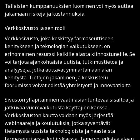
Tällaisten kumppanuuksien luominen voi myös auttaa
jakamaan riskejä ja kustannuksia.
Verkkosivusto ja sen rooli
Verkkosivusto, joka keskittyy farmaseuttiseen
kehitykseen ja teknologian vaikutukseen, on
erinomainen resurssi kaikille alasta kiinnostuneille. Se
voi tarjota ajankohtaisia uutisia, tutkimustietoa ja
analyysejä, jotka auttavat ymmärtämään alan
kehitystä. Tietojen jakaminen ja keskustelu
foorumissa voivat edistää yhteistyötä ja innovaatioita.
Sivuston ylläpitäminen vaatii asiantuntevaa sisältöä ja
jatkuvaa vuorovaikutusta käyttäjien kanssa.
Verkkosivuston kautta voidaan myös järjestää
webinaareja ja koulutuksia, jotka syventävät
tietämystä uusista teknologioista ja haasteista
farmaseuttisessa kehityksessä. Tämä voi edistää alaan