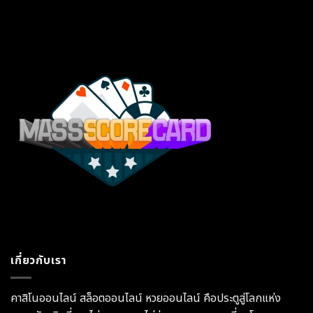
เกี่ยวกับเรา
คาสิโนออนไลน์ สล็อตออนไลน์ หวยออนไลน์ คือประตูสู่โลกแห่ง