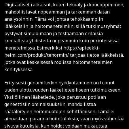
Digitaaliset ratkaisut, kuten tekoäly ja koneoppiminen,
mahdollistavat nopeamman ja tarkemman datan
analysoinnin. Tämä voi johtaa tehokkaampiin
lääkkeisiin ja hoitomenetelmiin, sillä tutkimusryhmät
pystyvät simuloimaan ja testaamaan erilaisia
kemiallisia yhdisteitä nopeammin kuin perinteisissä
menetelmissä. Esimerkiksi
https://apteekki-
helmi.com/produkt/tenormin/
tarjoaa tietoa lääkkeistä,
jotka ovat keskeisessä roolissa hoitomenetelmien
kehityksessä.
Erityisesti genomitiedon hyödyntäminen on tuonut
uuden ulottuvuuden lääketieteelliseen tutkimukseen.
Yksilöllinen lääketiede, joka perustuu potilaan
geneettisiin ominaisuuksiin, mahdollistaa
räätälöityjen hoitomuotojen kehittämisen. Tämä ei
ainoastaan paranna hoitotuloksia, vaan myös vähentää
sivuvaikutuksia, kun hoidot voidaan mukauttaa