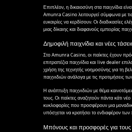
Επιπλέον, η δικαιοσύνη στα παιχνίδια είν
Amunra Casino λειτουργεί σύμφωνα με τις ρ
ευκαιρίες να κερδίσουν. Οι διαδικασίες ε
μιας δίκαιης και διαφανούς εμπειρίας παιχν
Δημοφιλή παιχνίδια και νέες τάσει
Στο Amunra Casino, οι παίκτες έχουν πρό
επιτραπέζια παιχνίδια και live dealer επι
χρήση της τεχνητής νοημοσύνης για τη βελ
παιχνιδιών ανάλογα με τις προτιμήσεις τω
Η ανάπτυξη παιχνιδιών με θέμα καινοτόμες
τους. Οι παίκτες αναζητούν πάντα κάτι νέο
κυκλοφορίες που προσφέρουν μια μοναδική
υπόσχεται να κρατήσει το ενδιαφέρον των
Μπόνους και προσφορές για τους