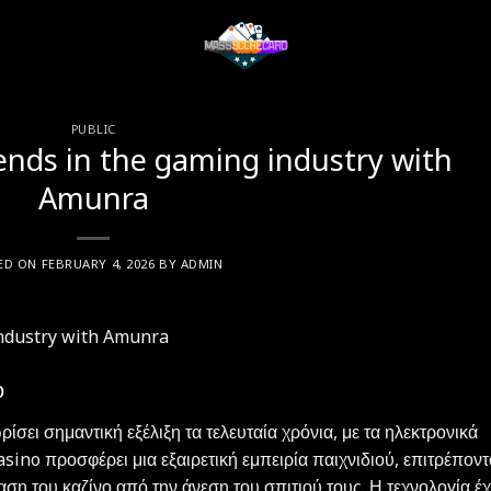
PUBLIC
ends in the gaming industry with
Amunra
ED ON
FEBRUARY 4, 2026
BY
ADMIN
industry with Amunra
ο
ίσει σημαντική εξέλιξη τα τελευταία χρόνια, με τα ηλεκτρονικά
sino προσφέρει μια εξαιρετική εμπειρία παιχνιδιού, επιτρέπον
η του καζίνο από την άνεση του σπιτιού τους. Η τεχνολογία έχ