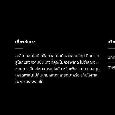
เกี่ยวกับเรา
บริ
คาสิโนออนไลน์ สล็อตออนไลน์ หวยออนไลน์ คือประตู
บทค
สู่โลกแห่งความบันเทิงที่คุณไม่ควรพลาด ไม่ว่าคุณจะ
ทางเ
ชอบการเสี่ยงโชค การแข่งขัน หรือเพียงแค่ความสนุก
เพลิดเพลินไปกับเกมหลากหลายที่มาพร้อมกับโอกาส
ในการสร้างรายได้