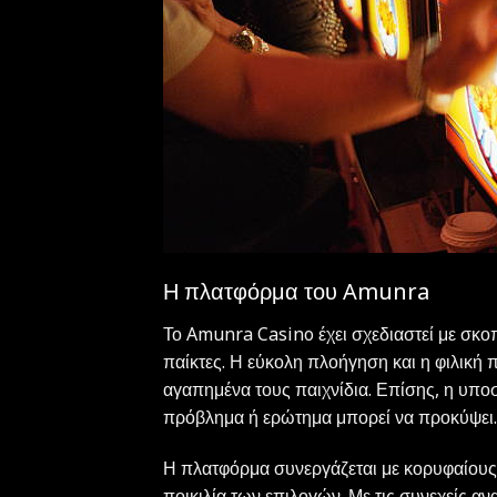
Η πλατφόρμα του Amunra
Το Amunra Casino έχει σχεδιαστεί με σκο
παίκτες. Η εύκολη πλοήγηση και η φιλική 
αγαπημένα τους παιχνίδια. Επίσης, η υποσ
πρόβλημα ή ερώτημα μπορεί να προκύψει.
Η πλατφόρμα συνεργάζεται με κορυφαίους 