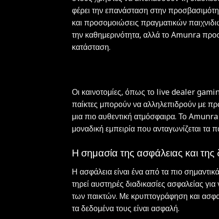
φέρει την επανάσταση στην προσβασιμότητ
και προσομοιώσεις πραγματικών παιχνιδιών
την καθημερινότητα, αλλά το
Amunra
προσ
κατάσταση.
Οι καινοτομίες, όπως το live dealer gamin
παίκτες μπορούν να αλληλεπιδρούν με πρ
μια πιο αυθεντική ατμόσφαιρα. Το Amunra 
μοναδική εμπειρία που ανταγωνίζεται τα π
Η σημασία της ασφάλειας και της 
Η ασφάλεια είναι ένα από τα πιο σημαντι
τηρεί αυστηρές διαδικασίες ασφαλείας για
των παικτών. Με κρυπτογράφηση και ασφαλ
τα δεδομένα τους είναι ασφαλή.