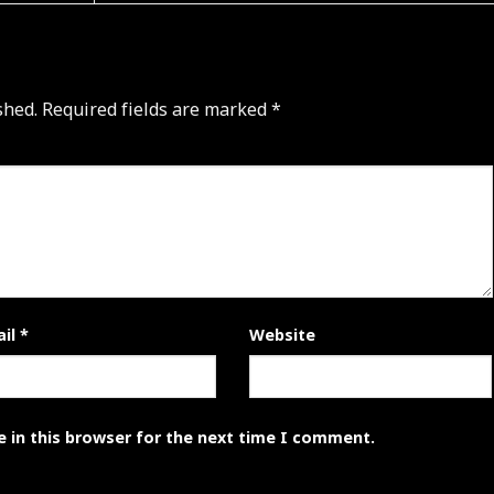
shed.
Required fields are marked
*
ail
*
Website
 in this browser for the next time I comment.