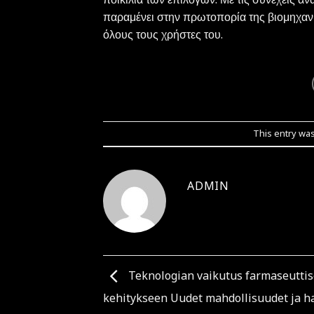
ποικιλία των επιλογών. Με τις συνεχείς α
παραμένει στην πρωτοπορία της βιομηχανί
όλους τους χρήστες του.
This entry wa
ADMIN
Teknologian vaikutus farmaseutti
kehitykseen Uudet mahdollisuudet ja h