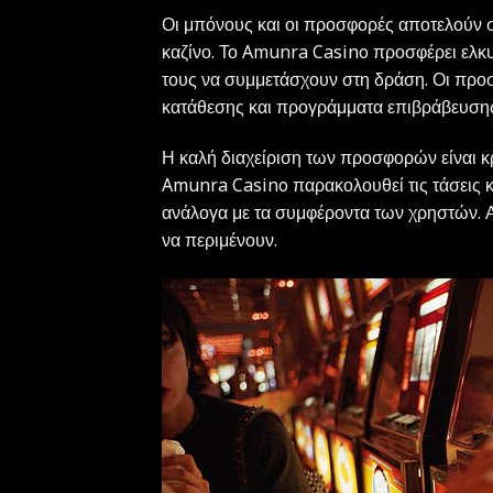
Οι μπόνους και οι προσφορές αποτελούν σ
καζίνο. Το Amunra Casino προσφέρει ελκυ
τους να συμμετάσχουν στη δράση. Οι προ
κατάθεσης και προγράμματα επιβράβευσης 
Η καλή διαχείριση των προσφορών είναι κρ
Amunra Casino παρακολουθεί τις τάσεις κ
ανάλογα με τα συμφέροντα των χρηστών. Αυ
να περιμένουν.