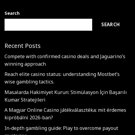
Search
SEARCH
Recent Posts
Compete with confirmed casino deals and Jaguarino’s
winning approach
Reach elite casino status: understanding Mostbet’s
wise gambling tactics.
Masalarda Hakimiyet Kurun: Stimülasyon İçin Başarılı
Kumar Stratejileri
A Magyar Online Casino játékválasztéka: mit érdemes
kipróbálni 2026-ban?
In-depth gambling guide: Play to overcome payout