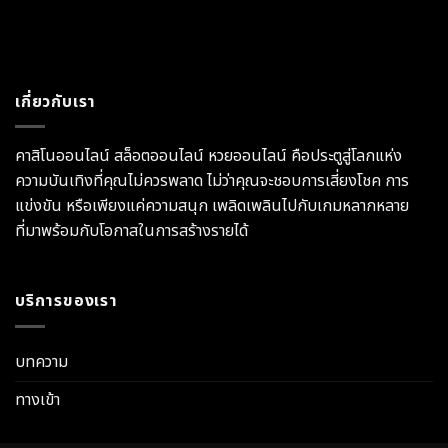
เกี่ยวกับเรา
คาสิโนออนไลน์ สล็อตออนไลน์ หวยออนไลน์ คือประตูสู่โลกแห่ง
ความบันเทิงที่คุณไม่ควรพลาด ไม่ว่าคุณจะชอบการเสี่ยงโชค การ
แข่งขัน หรือเพียงแค่ความสนุก เพลิดเพลินไปกับเกมหลากหลาย
ที่มาพร้อมกับโอกาสในการสร้างรายได้
บริการของเรา
บทความ
ทางเข้า