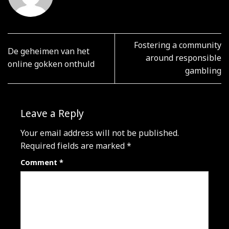
Fostering a community
De geheimen van het
around responsible
online gokken onthuld
gambling
Leave a Reply
Your email address will not be published.
Required fields are marked
*
Comment
*