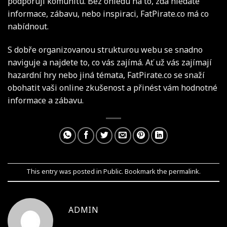
podporují komunitu. Bez ohledu na to, zda hledáte
informace, zábavu, nebo inspiraci, FatPirate.co má co
nabídnout.
S dobře organizovanou strukturou webu se snadno
naviguje a najdete to, co vás zajímá. Ať už vás zajímají
hazardní hry nebo jiná témata, FatPirate.co se snaží
obohatit vaši online zkušenost a přinést vám hodnotné
informace a zábavu.
This entry was posted in
Public
. Bookmark the
permalink
.
ADMIN