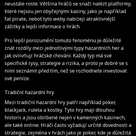
neustále roste. Většina hráčů se snaží nalézt platformy,
které nejsou jen obyčejnými kasiny, jako je například
fat pirate
, neboť tyto weby nabízejí atraktivnější
zážitky a lepší informace o hrách.
Pro lepší porozumění tomuto fenoménu je důležité
znát rozdíly mezi jednotlivými typy hazardních her a
jak ovlivňují hráčské chování. Každý typ má své
specifické rysy, strategie a rizika, a proto je dobré se s
nimi seznámit před tím, než se rozhodnete investovat
své peníze.
Tradiční hazardní hry
Mezi tradiční hazardní hry patří například poker,
blackjack, ruleta a kostky. Tyto hry mají dlouhou
historii a jsou oblíbené nejen v kamenných kasinech,
ale také online. Hráči často vyžadují určité dovednosti a
strategie, zejména v hrách jako je poker, kde je důležitá