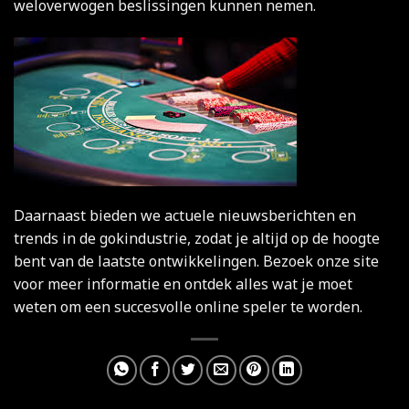
weloverwogen beslissingen kunnen nemen.
Daarnaast bieden we actuele nieuwsberichten en
trends in de gokindustrie, zodat je altijd op de hoogte
bent van de laatste ontwikkelingen. Bezoek onze site
voor meer informatie en ontdek alles wat je moet
weten om een succesvolle online speler te worden.