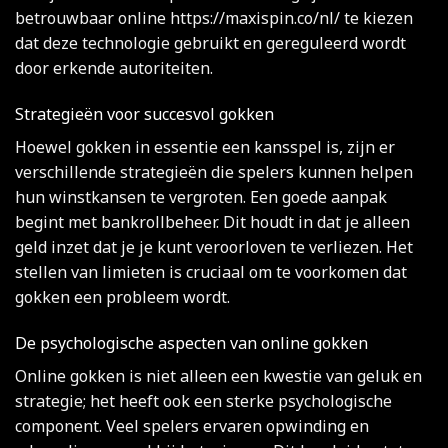
betrouwbaar online
https://maxispin.co/nl/
te kiezen
dat deze technologie gebruikt en gereguleerd wordt
door erkende autoriteiten.
Strategieën voor succesvol gokken
Hoewel gokken in essentie een kansspel is, zijn er
verschillende strategieën die spelers kunnen helpen
hun winstkansen te vergroten. Een goede aanpak
begint met bankrollbeheer. Dit houdt in dat je alleen
geld inzet dat je je kunt veroorloven te verliezen. Het
stellen van limieten is cruciaal om te voorkomen dat
gokken een probleem wordt.
De psychologische aspecten van online gokken
Online gokken is niet alleen een kwestie van geluk en
strategie; het heeft ook een sterke psychologische
component. Veel spelers ervaren opwinding en