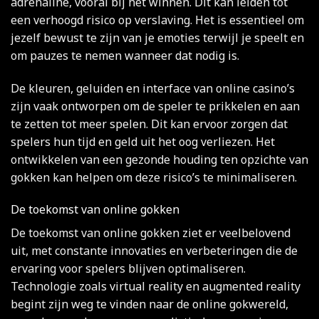
adrenaline, vooral bij het winnen. Dit kan leiden tot
een verhoogd risico op verslaving. Het is essentieel om
jezelf bewust te zijn van je emoties terwijl je speelt en
om pauzes te nemen wanneer dat nodig is.
De kleuren, geluiden en interface van online casino’s
zijn vaak ontworpen om de speler te prikkelen en aan
te zetten tot meer spelen. Dit kan ervoor zorgen dat
spelers hun tijd en geld uit het oog verliezen. Het
ontwikkelen van een gezonde houding ten opzichte van
gokken kan helpen om deze risico’s te minimaliseren.
De toekomst van online gokken
De toekomst van online gokken ziet er veelbelovend
uit, met constante innovaties en verbeteringen die de
ervaring voor spelers blijven optimaliseren.
Technologie zoals virtual reality en augmented reality
begint zijn weg te vinden naar de online gokwereld,