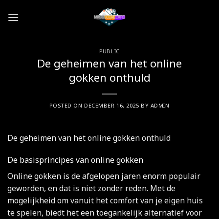
Skip
to
content
PUBLIC
De geheimen van het online
gokken onthuld
POSTED ON
DECEMBER 16, 2025
BY
ADMIN
De geheimen van het online gokken onthuld
De basisprincipes van online gokken
Online gokken is de afgelopen jaren enorm populair
geworden, en dat is niet zonder reden. Met de
mogelijkheid om vanuit het comfort van je eigen huis
te spelen, biedt het een toegankelijk alternatief voor