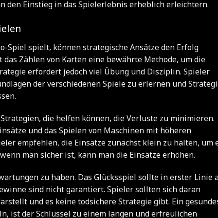
 den Einstieg in das Spielerlebnis erheblich erleichtern.
ielen
-Spiel spielt, können strategische Ansätze den Erfolg
st das Zählen von Karten eine bewährte Methode, um die
tegie erfordert jedoch viel Übung und Disziplin. Spieler
rundlagen der verschiedenen Spiele zu erlernen und Strateg
ssen.
Strategien, die helfen können, die Verluste zu minimieren.
Einsätze und das Spielen von Maschinen mit höheren
eler empfehlen, die Einsätze zunächst klein zu halten, um 
wenn man sicher ist, kann man die Einsätze erhöhen.
Erwartungen zu haben. Das Glücksspiel sollte in erster Linie 
inne sind nicht garantiert. Spieler sollten sich daran
darstellt und es keine todsichere Strategie gibt. Ein gesunde
n, ist der Schlüssel zu einem langen und erfreulichen