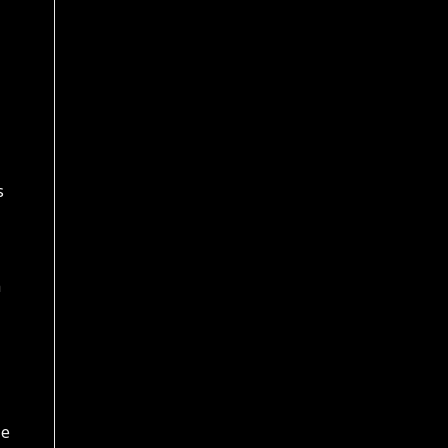
s
n
ie