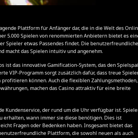
agende Plattform für Anfänger dar, die in die Welt des Onlin
ber 5.000 Spielen von renommierten Anbietern bietet es ein
der Spieler etwas Passendes findet. Die benutzerfreundlich
und macht das Spielen intuitiv und angenehm.
os ist das innovative Gamification-System, das den Spielsp
rte VIP-Programm sorgt zusätzlich dafür, dass treue Spiele
 profitieren können. Auch die flexiblen Zahlungsmethoden,
owährungen, machen das Casino attraktiv für eine breite
e Kundenservice, der rund um die Uhr verfügbar ist. Spiele
u erhalten, wann immer sie diese benötigen. Dies ist
lleicht Fragen oder Bedenken haben. Insgesamt bietet das
enutzerfreundliche Plattform, die sowohl neuen als auch