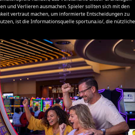
n und Verlieren ausmachen. Spieler sollten sich mit den
eit vertraut machen, um informierte Entscheidungen zu
nutzen, ist die Informationsquelle
sportuna.io/
, die nützliche