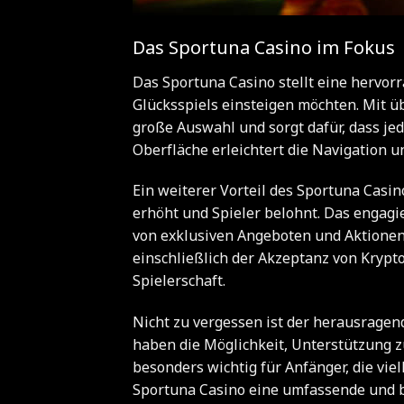
Das Sportuna Casino im Fokus
Das Sportuna Casino stellt eine hervorr
Glücksspiels einsteigen möchten. Mit ü
große Auswahl und sorgt dafür, dass je
Oberfläche erleichtert die Navigation 
Ein weiterer Vorteil des Sportuna Casin
erhöht und Spieler belohnt. Das engagie
von exklusiven Angeboten und Aktionen
einschließlich der Akzeptanz von Krypt
Spielerschaft.
Nicht zu vergessen ist der herausragend
haben die Möglichkeit, Unterstützung z
besonders wichtig für Anfänger, die vie
Sportuna Casino eine umfassende und b