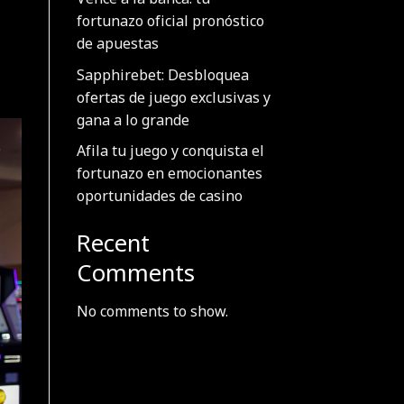
fortunazo oficial pronóstico
de apuestas
Sapphirebet: Desbloquea
ofertas de juego exclusivas y
gana a lo grande
Afila tu juego y conquista el
fortunazo en emocionantes
oportunidades de casino
Recent
Comments
No comments to show.