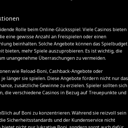
ktionen
idende Rolle beim Online-Glücksspiel. Viele Casinos bieten
ie eine gewisse Anzahl an Freispielen oder einen
ahlung beinhalten. Solche Angebote können das Spielbudget
t bieten, mehr Spiele auszuprobieren. Es ist wichtig, die
, um unangenehme Überraschungen zu vermeiden.
ionen wie Reload-Boni, Cashback-Angebote oder
je länger sie spielen. Diese Angebote fördern nicht nur das
nce, zusätzliche Gewinne zu erzielen. Spieler sollten sich
n, die verschiedene Casinos in Bezug auf Treuepunkte und
ießlich auf Boni zu konzentrieren. Während sie reizvoll sein
, die Sicherheitsstandards und der Kundenservice nicht
bietet nicht nur lukrative Boni, sondern sorgt auch dafür,