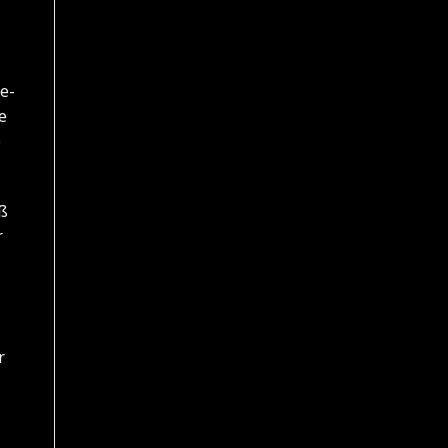
e-
e
e
aß
r
r