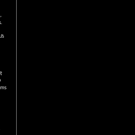
,
.
ūs
ę
o
jams
o