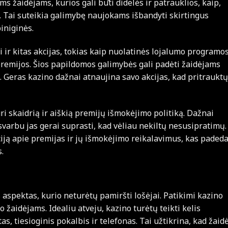
s žaidėjams, kurios gali būti didelės ir patrauklios, kaip,
. Tai suteikia galimybę naujokams išbandyti skirtingus
iniginės.
 ir kitas akcijas, tokias kaip nuolatinės lojalumo programos
 premijos. Šios papildomos galimybės gali padėti žaidėjams
 Geras kazino dažnai atnaujina savo akcijas, kad pritrauktų
uri skaidrią ir aiškią premijų išmokėjimo politiką. Dažnai
 svarbu jas gerai suprasti, kad vėliau nekiltų nesusipratimų.
ciją apie premijas ir jų išmokėjimo reikalavimus, kas paded
.
aspektas, kurio neturėtų pamiršti lošėjai. Patikimi kazino
o žaidėjams. Idealiu atveju, kazino turėtų teikti kelis
s, tiesioginis pokalbis ir telefonas. Tai užtikrina, kad žaidė