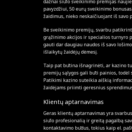
dažnai siūlo sveikinimo premijas naujiem
pavyzdžiui, 50 eurų sveikinimo bonusas
žaidimus, nieko neskaičiuojant iš savo p
Be sveikinimo premijų, svarbu patikrinti
grąžinimo akcijos ir specialios turnyro
gauti dar daugiau naudos iš savo lošimo.
išlaikytų žaidėjų dėmesį.
Taip pat būtina išnagrinėti, ar kazino t
premijų sąlygos gali būti painios, todėl
Patikimi kazino suteikia aiškią informa
žaidėjams priimti geresnius sprendimus
Klientų aptarnavimas
Geras klientų aptarnavimas yra svarbus 
siūlo profesionalią ir greitą pagalbą sav
kontaktavimo būdus, tokius kaip el. pašta