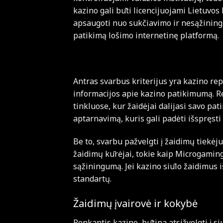
kazino gali būti licencijuojami Lietuvos
apsaugoti nuo sukčiavimo ir nesąžiningų
patikimą lošimo internetinę platformą.
Antras svarbus kriterijus yra kazino repu
informacijos apie kazino patikimumą. 
tinkluose, kur žaidėjai dalijasi savo pat
aptarnavimą, kuris gali padėti išspręsti 
Be to, svarbu pažvelgti į žaidimų tiekėj
žaidimų kūrėjai, tokie kaip Microgaming
sąžiningumą. Jei kazino siūlo žaidimus iš 
standartų.
Žaidimų įvairovė ir kokybė
Renkantis kazino, būtina atsižvelgti į s