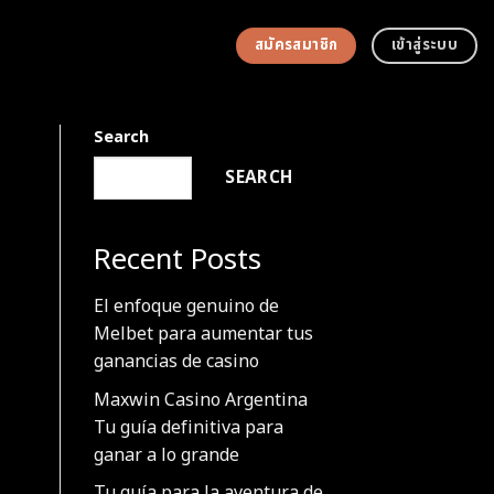
สมัครสมาชิก
เข้าสู่ระบบ
Search
SEARCH
Recent Posts
El enfoque genuino de
Melbet para aumentar tus
ganancias de casino
Maxwin Casino Argentina
Tu guía definitiva para
ganar a lo grande
Tu guía para la aventura de