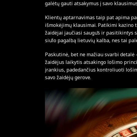
galėtų gauti atsakymus į savo klausimus g
Klientų aptarnavimas taip pat apima pag
išmokėjimų klausimai. Patikimi kazino t
žaidėjai jaučiasi saugūs ir pasitikintys 
siūlo pagalbą lietuvių kalba, nes tai p
Paskutinė, bet ne mažiau svarbi detalė 
žaidėjus laikytis atsakingo lošimo princ
įrankius, padedančius kontroliuoti lošim
savo žaidėjų gerove.