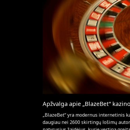
Apžvalga apie „BlazeBet“ kazin
„BlazeBet“ yra modernus internetinis ka
daugiau nei 2600 skirtingų lošimų autom
patyrusius žaidėjus, kurie vertina greitą