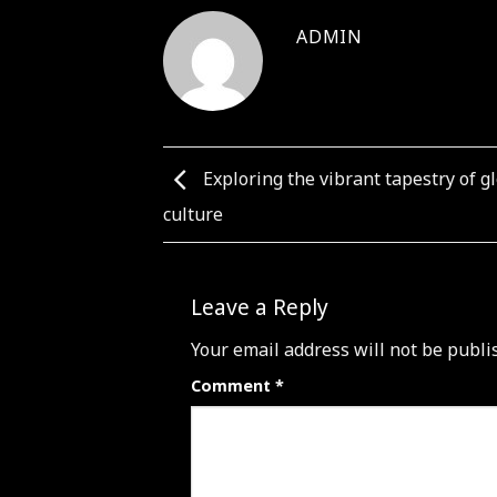
ADMIN
Exploring the vibrant tapestry of g
culture
Leave a Reply
Your email address will not be publi
Comment
*