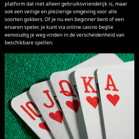
platform dat niet alleen gebruiksvriendelijk is, maar
ook een veilige en plezierige omgeving voor alle
soorten gokkers. Of je nu een beginner bent of een
ervaren speler, je kunt via
online casino beglie
eenvoudig je weg vinden in de verscheidenheid van
beschikbare spellen.