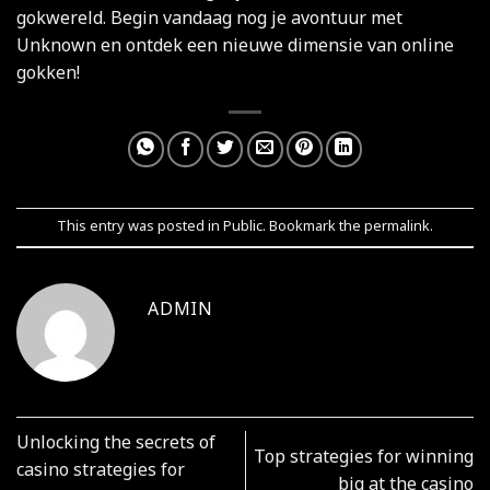
gokwereld. Begin vandaag nog je avontuur met
Unknown en ontdek een nieuwe dimensie van online
gokken!
This entry was posted in
Public
. Bookmark the
permalink
.
ADMIN
Unlocking the secrets of
Top strategies for winning
casino strategies for
big at the casino