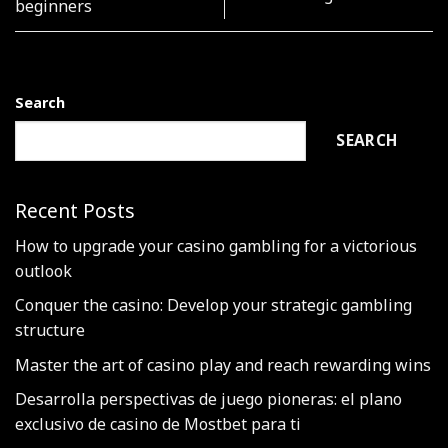
beginners
Search
SEARCH
Recent Posts
How to upgrade your casino gambling for a victorious
outlook
Conquer the casino: Develop your strategic gambling
structure
Master the art of casino play and reach rewarding wins
Desarrolla perspectivas de juego pioneras: el plano
exclusivo de casino de Mostbet para ti