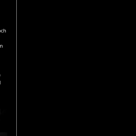
och
en
e
l