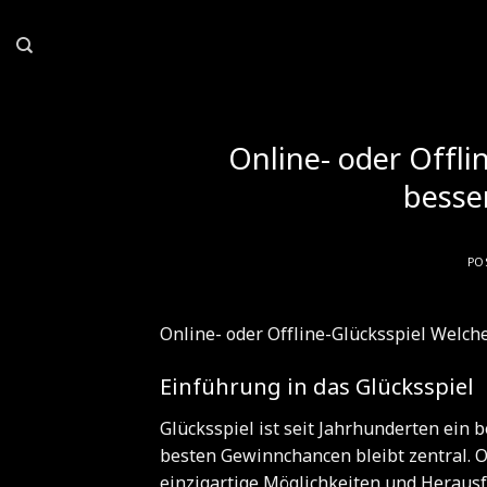
Skip
to
content
Online- oder Offli
besse
PO
Online- oder Offline-Glücksspiel Welch
Einführung in das Glücksspiel
Glücksspiel ist seit Jahrhunderten ein 
besten Gewinnchancen bleibt zentral. O
einzigartige Möglichkeiten und Herausfo