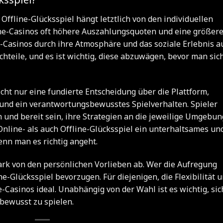
ksspiel?
ffline-Glücksspiel hängt letztlich von den individuellen
ne-Casinos oft höhere Auszahlungsquoten und eine größer
ne-Casinos durch ihre Atmosphäre und das soziale Erlebnis a
hteile, und es ist wichtig, diese abzuwägen, bevor man sic
ht nur eine fundierte Entscheidung über die Plattform,
 und ein verantwortungsbewusstes Spielverhalten. Spieler
n und bereit sein, ihre Strategien an die jeweilige Umgebun
nline- als auch Offline-Glücksspiel ein unterhaltsames un
wenn man es richtig angeht.
ark von den persönlichen Vorlieben ab. Wer die Aufregung
e-Glücksspiel bevorzugen. Für diejenigen, die Flexibilität 
-Casinos ideal. Unabhängig von der Wahl ist es wichtig, sic
bewusst zu spielen.