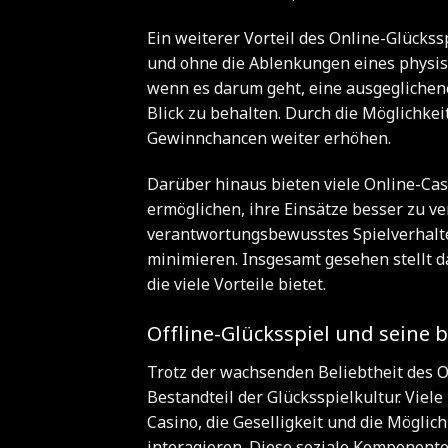
Ein weiterer Vorteil des Online-Glückss
und ohne die Ablenkungen eines physisc
wenn es darum geht, eine ausgeglichene
Blick zu behalten. Durch die Möglichkei
Gewinnchancen weiter erhöhen.
Darüber hinaus bieten viele Online-Casi
ermöglichen, ihre Einsätze besser zu ve
verantwortungsbewusstes Spielverhalte
minimieren. Insgesamt gesehen stellt da
die viele Vorteile bietet.
Offline-Glücksspiel und seine 
Trotz der wachsenden Beliebtheit des On
Bestandteil der Glücksspielkultur. Vie
Casino, die Geselligkeit und die Möglic
interagieren. Diese soziale Komponente 