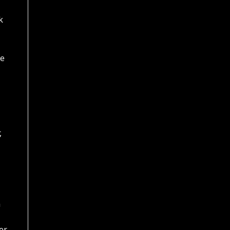
k
,
re
,
n
er