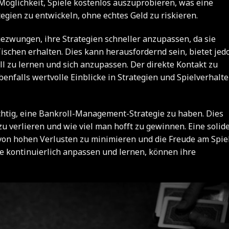
 Möglichkeit, Spiele kostenlos auszuprobieren, was eine
egien zu entwickeln, ohne echtes Geld zu riskieren.
 gezwungen, ihre Strategien schneller anzupassen, da sie
schen erhalten. Dies kann herausfordernd sein, bietet jed
ll zu lernen und sich anzupassen. Der direkte Kontakt zu
enfalls wertvolle Einblicke in Strategien und Spielverhalt
chtig, eine Bankroll-Management-Strategie zu haben. Dies
 zu verlieren und wie viel man hofft zu gewinnen. Eine solid
von hohen Verlusten zu minimieren und die Freude am Spie
gie kontinuierlich anpassen und lernen, können ihre