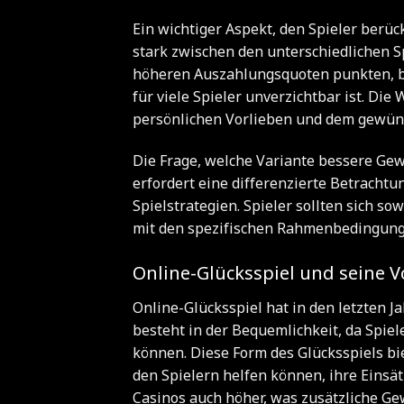
Ein wichtiger Aspekt, den Spieler berüc
stark zwischen den unterschiedlichen S
höheren Auszahlungsquoten punkten, bie
für viele Spieler unverzichtbar ist. Di
persönlichen Vorlieben und dem gewüns
Die Frage, welche Variante bessere Gew
erfordert eine differenzierte Betrachtu
Spielstrategien. Spieler sollten sich s
mit den spezifischen Rahmenbedingung
Online-Glücksspiel und seine V
Online-Glücksspiel hat in den letzten 
besteht in der Bequemlichkeit, da Spiel
können. Diese Form des Glücksspiels b
den Spielern helfen können, ihre Einsä
Casinos auch höher, was zusätzliche G