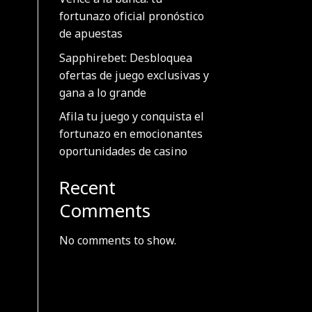
fortunazo oficial pronóstico
de apuestas
Sapphirebet: Desbloquea
ofertas de juego exclusivas y
gana a lo grande
Afila tu juego y conquista el
fortunazo en emocionantes
oportunidades de casino
Recent
Comments
No comments to show.