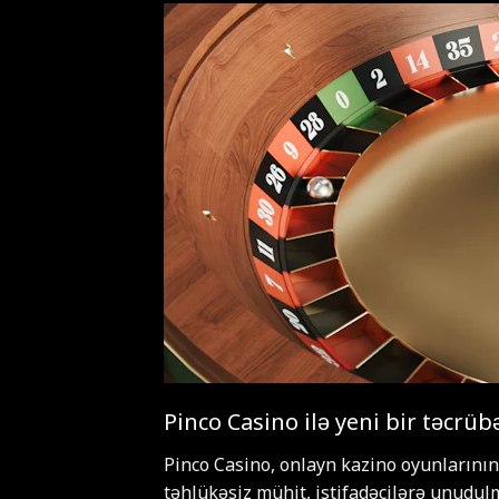
Pinco Casino ilə yeni bir təcrüb
Pinco Casino, onlayn kazino oyunlarının 
təhlükəsiz mühit, istifadəçilərə unudul