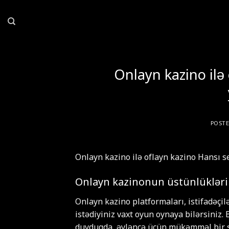
Skip
to
content
Onlayn kazino ilə
POST
Onlayn kazino ilə oflayn kazino Hansı s
Onlayn kazinonun üstünlükləri
Onlayn kazino platformaları, istifadəçil
istədiyiniz vaxt oyun oynaya bilərsiniz.
duyduqda, əyləncə üçün mükəmməl bir s