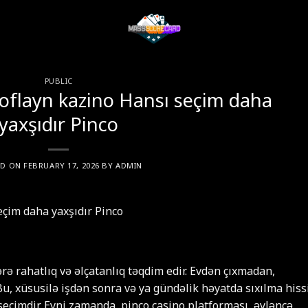
PUBLIC
 oflayn kazino Hansı seçim daha
yaxşıdır Pinco
ED ON
FEBRUARY 17, 2026
BY
ADMIN
eçim daha yaxşıdır Pinco
ərə rahatlıq və əlçatanlıq təqdim edir. Evdən çıxmadan,
 Bu, xüsusilə işdən sonra və ya gündəlik həyatda sıxılma hiss
eçimdir. Eyni zamanda,
pinco casino
platforması, əyləncə