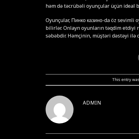
həm də təcrübəli oyunçular üçün ideal bi
Oyunçular, Пинко казино-da öz sevimli o
bilirlər. Onlayn oyunların təqdim etdiyi
səbəbdir. Həmçinin, müştəri dəstəyi ilə d
This entry wa
ADMIN