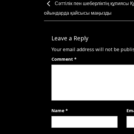
Сәттілік пен шеберліктің құпиясы 
ойындарда қайсысы маңызды
Leave a Reply
Your email address will not be publi
Comment
*
Name
*
Em