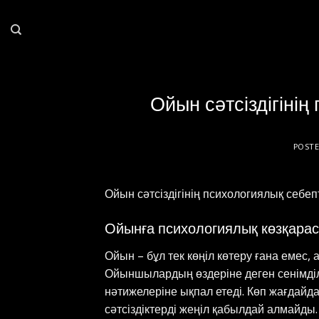
Skip
to
content
Ойын сәтсіздігінің
POST
Ойын сәтсіздігінің психологиялық себеп
Ойынға психологиялық көзқарас
Ойын – бұл тек көңіл көтеру ғана емес,
Ойыншылардың өздеріне деген сенімділ
нәтижелеріне ықпал етеді. Көп жағдай
сәтсіздіктерді жеңіл қабылдай алмайды.