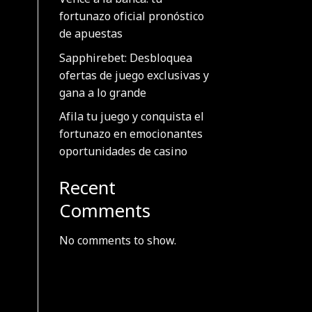
fortunazo oficial pronóstico
de apuestas
Sapphirebet: Desbloquea
ofertas de juego exclusivas y
gana a lo grande
Afila tu juego y conquista el
fortunazo en emocionantes
oportunidades de casino
Recent
Comments
No comments to show.