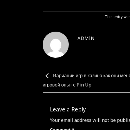
This entry wa
ADMIN
Вариации игр в казино как они ме
игровой опыт с Pin Up
Leave a Reply
Your email address will not be publi
Comment
*