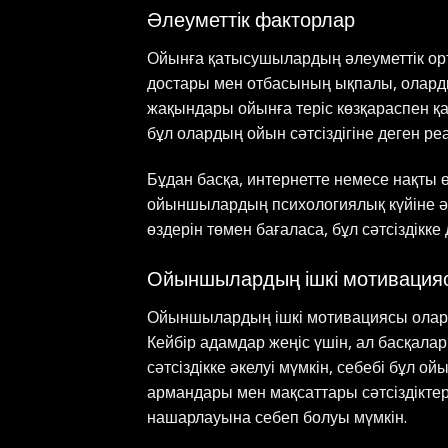
Әлеуметтік факторлар
Ойынға қатысушылардың әлеуметтік орт
достары мен отбасының ықпалы, олард
жақындары ойынға теріс көзқараспен қа
бұл олардың ойын сәтсіздігіне деген р
Бұдан басқа, интернетте немесе нақты 
ойыншылардың психологиялық күйіне ә
өздерін төмен бағаласа, бұл сәтсіздікк
Ойыншылардың ішкі мотивация
Ойыншылардың ішкі мотивациясы олард
Кейбір адамдар жеңіс үшін, ал басқалар
сәтсіздікке әкелуі мүмкін, себебі бұл
армандары мен мақсаттары сәтсіздіктерм
нашарлауына себеп болуы мүмкін.