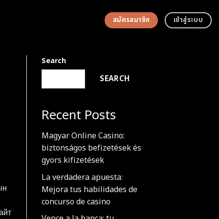
สมัครสมาชิก
เข้าสู่ระบบ
Search
SEARCH
Recent Posts
Magyar Online Casino:
biztonságos befizetések és
gyors kifizetések
La verdadera apuesta:
ын
Mejora tus habilidades de
concurso de casino
айт
Vence a la banca: tu