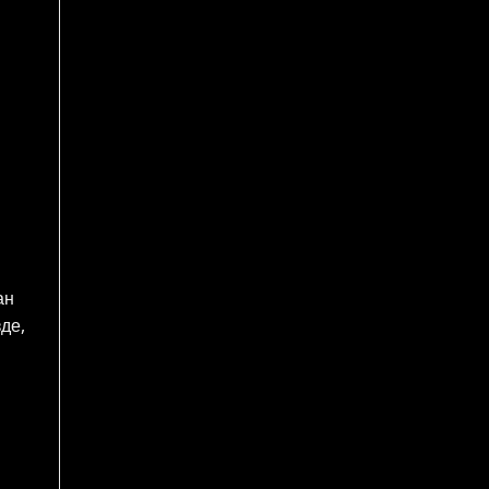
ан
де,