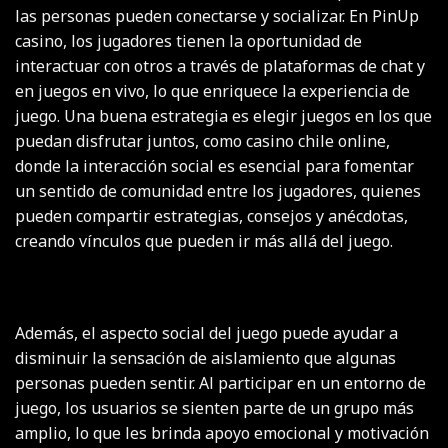
las personas pueden conectarse y socializar. En PinUp
casino, los jugadores tienen la oportunidad de
interactuar con otros a través de plataformas de chat y
en juegos en vivo, lo que enriquece la experiencia de
juego. Una buena estrategia es elegir juegos en los que
puedan disfrutar juntos, como
casino chile online
,
donde la interacción social es esencial para fomentar
un sentido de comunidad entre los jugadores, quienes
pueden compartir estrategias, consejos y anécdotas,
creando vínculos que pueden ir más allá del juego.
Además, el aspecto social del juego puede ayudar a
disminuir la sensación de aislamiento que algunas
personas pueden sentir. Al participar en un entorno de
juego, los usuarios se sienten parte de un grupo más
amplio, lo que les brinda apoyo emocional y motivación