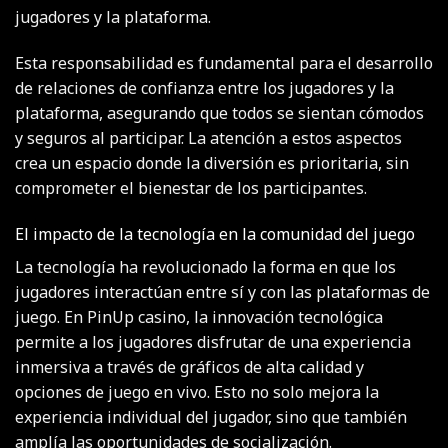
jugadores y la plataforma.
Esta responsabilidad es fundamental para el desarrollo
de relaciones de confianza entre los jugadores y la
plataforma, asegurando que todos se sientan cómodos
y seguros al participar. La atención a estos aspectos
crea un espacio donde la diversión es prioritaria, sin
comprometer el bienestar de los participantes.
El impacto de la tecnología en la comunidad del juego
La tecnología ha revolucionado la forma en que los
jugadores interactúan entre sí y con las plataformas de
juego. En PinUp casino, la innovación tecnológica
permite a los jugadores disfrutar de una experiencia
inmersiva a través de gráficos de alta calidad y
opciones de juego en vivo. Esto no solo mejora la
experiencia individual del jugador, sino que también
amplía las oportunidades de socialización.