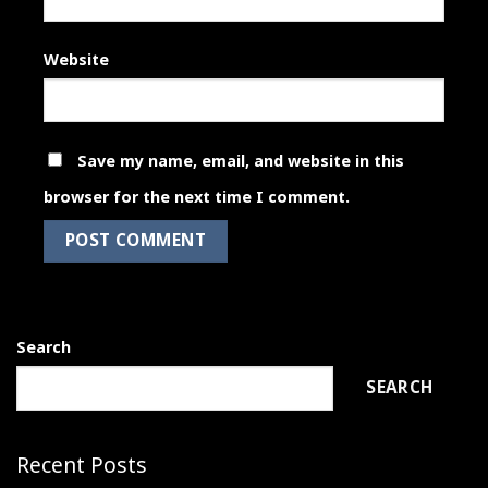
Website
Save my name, email, and website in this
browser for the next time I comment.
Search
SEARCH
Recent Posts