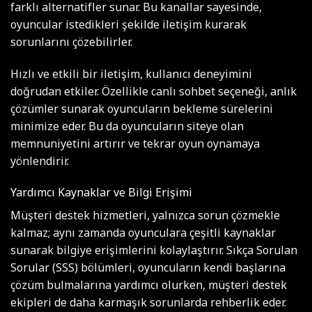
farklı alternatifler sunar. Bu kanallar sayesinde,
oyuncular istedikleri şekilde iletişim kurarak
sorunlarını çözebilirler.
Hızlı ve etkili bir iletişim, kullanıcı deneyimini
doğrudan etkiler. Özellikle canlı sohbet seçeneği, anlık
çözümler sunarak oyuncuların bekleme sürelerini
minimize eder. Bu da oyuncuların siteye olan
memnuniyetini artırır ve tekrar oyun oynamaya
yönlendirir.
Yardımcı Kaynaklar ve Bilgi Erişimi
Müşteri destek hizmetleri, yalnızca sorun çözmekle
kalmaz; aynı zamanda oyunculara çeşitli kaynaklar
sunarak bilgiye erişimlerini kolaylaştırır. Sıkça Sorulan
Sorular (SSS) bölümleri, oyuncuların kendi başlarına
çözüm bulmalarına yardımcı olurken, müşteri destek
ekipleri de daha karmaşık sorunlarda rehberlik eder.