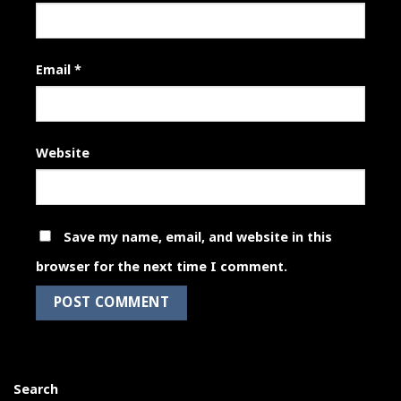
Email
*
Website
Save my name, email, and website in this
browser for the next time I comment.
Search