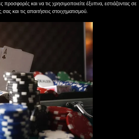
μες προσφορές και να τις χρησιμοποιείτε έξυπνα, εστιάζοντας σε
ς σας και τις απαιτήσεις στοιχηματισμού.