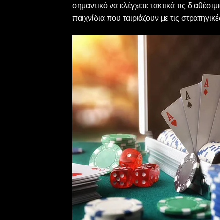
σημαντικό να ελέγχετε τακτικά τις διαθέσι
παιχνίδια που ταιριάζουν με τις στρατηγικέ