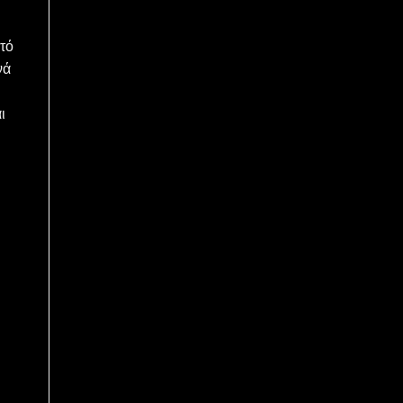
υτό
νά
ι