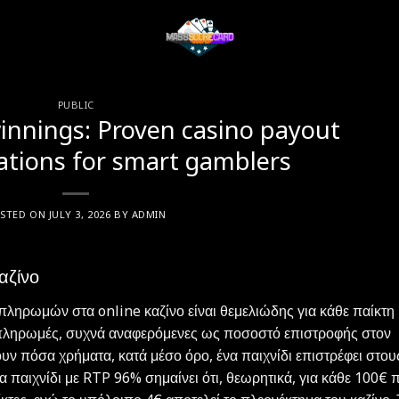
PUBLIC
innings: Proven casino payout
ions for smart gamblers
STED ON
JULY 3, 2026
BY
ADMIN
αζίνο
πληρωμών στα online καζίνο είναι θεμελιώδης για κάθε παίκτη
ι πληρωμές, συχνά αναφερόμενες ως ποσοστό επιστροφής στον
ουν πόσα χρήματα, κατά μέσο όρο, ένα παιχνίδι επιστρέφει στου
α παιχνίδι με RTP 96% σημαίνει ότι, θεωρητικά, για κάθε 100€ 