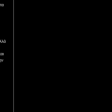
ητα
ολλά
και
ην