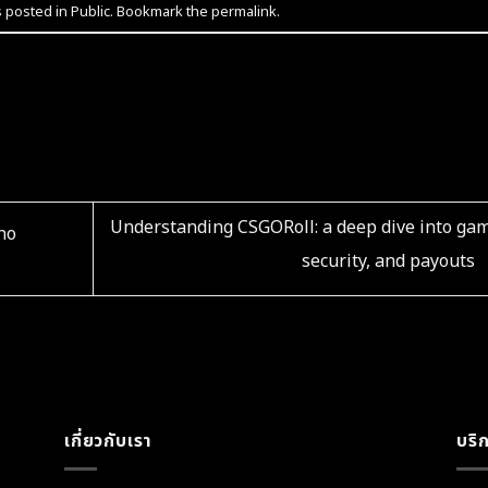
s posted in
Public
. Bookmark the
permalink
.
Understanding CSGORoll: a deep dive into gam
no
security, and payouts
เกี่ยวกับเรา
บริ