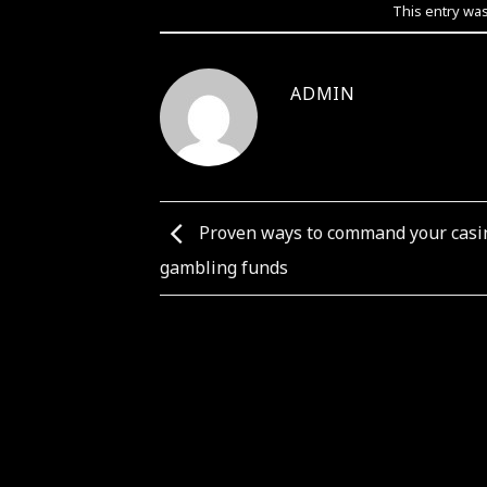
This entry wa
ADMIN
Proven ways to command your casi
gambling funds