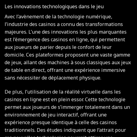
Les innovations technologiques dans le jeu
Avec l’avènement de la technologie numérique,
l’industrie des casinos a connu des transformations
majeures. L’une des innovations les plus marquantes
est l’émergence des casinos en ligne, qui permettent
aux joueurs de parier depuis le confort de leur
domicile. Ces plateformes proposent une vaste gamme
de jeux, allant des machines à sous classiques aux jeux
de table en direct, offrant une expérience immersive
sans nécessiter de déplacement physique.
De plus, l’utilisation de la réalité virtuelle dans les
casinos en ligne est en plein essor. Cette technologie
permet aux joueurs de s’immerger totalement dans un
environnement de jeu interactif, offrant une
expérience presque identique à celle des casinos
traditionnels. Des études indiquent que l’attrait pour