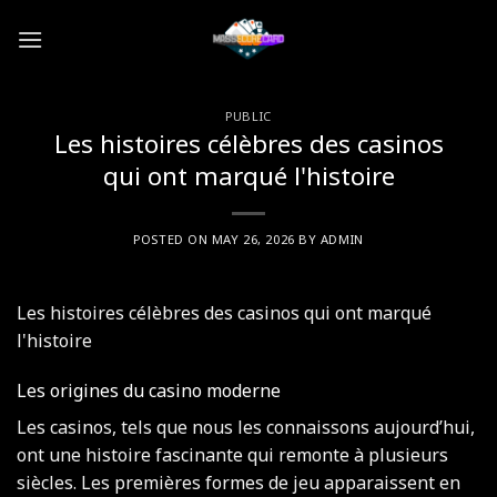
Skip
to
content
PUBLIC
Les histoires célèbres des casinos
qui ont marqué l'histoire
POSTED ON
MAY 26, 2026
BY
ADMIN
Les histoires célèbres des casinos qui ont marqué
l'histoire
Les origines du casino moderne
Les casinos, tels que nous les connaissons aujourd’hui,
ont une histoire fascinante qui remonte à plusieurs
siècles. Les premières formes de jeu apparaissent en