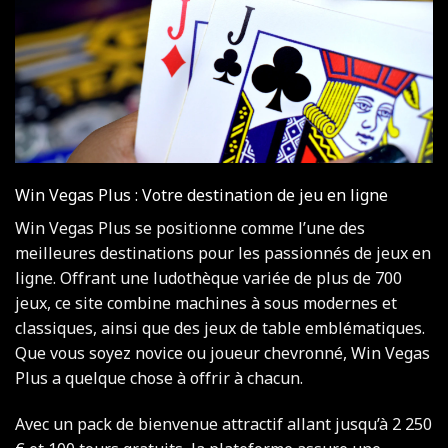
Win Vegas Plus : Votre destination de jeu en ligne
Win Vegas Plus se positionne comme l’une des
meilleures destinations pour les passionnés de jeux en
ligne. Offrant une ludothèque variée de plus de 700
jeux, ce site combine machines à sous modernes et
classiques, ainsi que des jeux de table emblématiques.
Que vous soyez novice ou joueur chevronné, Win Vegas
Plus a quelque chose à offrir à chacun.
Avec un pack de bienvenue attractif allant jusqu’à 2 250