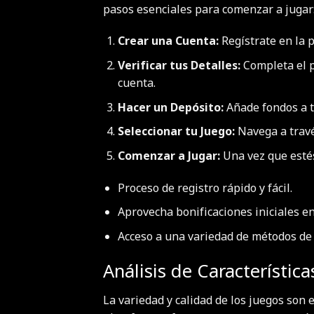
pasos esenciales para comenzar a jugar
Crear una Cuenta:
Regístrate en la 
Verificar tus Detalles:
Completa el p
cuenta.
Hacer un Depósito:
Añade fondos a t
Seleccionar tu Juego:
Navega a través
Comenzar a Jugar:
Una vez que estés 
Proceso de registro rápido y fácil.
Aprovecha bonificaciones iniciales en
Acceso a una variedad de métodos de
Análisis de Característica
La variedad y calidad de los juegos son