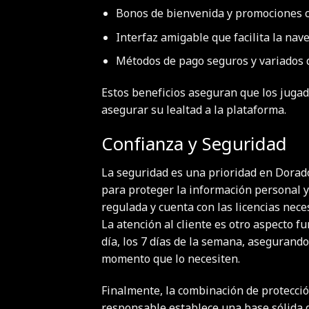
Bonos de bienvenida y promociones c
Interfaz amigable que facilita la nave
Métodos de pago seguros y variados q
Estos beneficios aseguran que los jugad
asegurar su lealtad a la plataforma.
Confianza y Seguridad
La seguridad es una prioridad en Dorad
para proteger la información personal y
regulada y cuenta con las licencias nece
La atención al cliente es otro aspecto 
día, los 7 días de la semana, asegurand
momento que lo necesiten.
Finalmente, la combinación de protección
responsable establece una base sólida d