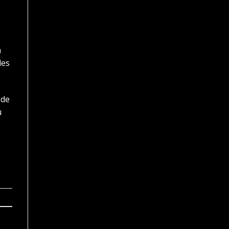
á
des
 de
u