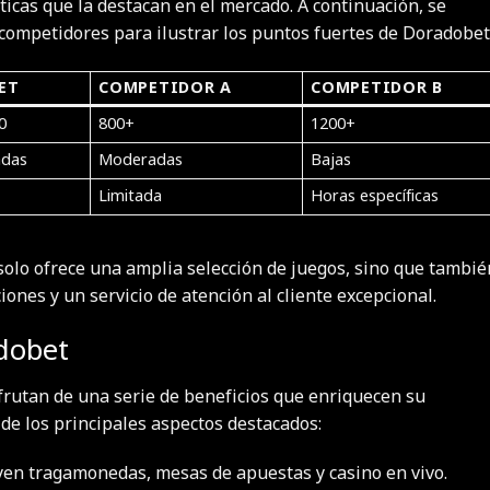
icas que la destacan en el mercado. A continuación, se
ompetidores para ilustrar los puntos fuertes de Doradobet
ET
COMPETIDOR A
COMPETIDOR B
0
800+
1200+
adas
Moderadas
Bajas
Limitada
Horas específicas
olo ofrece una amplia selección de juegos, sino que tambié
iones y un servicio de atención al cliente excepcional.
adobet
frutan de una serie de beneficios que enriquecen su
 de los principales aspectos destacados:
yen tragamonedas, mesas de apuestas y casino en vivo.