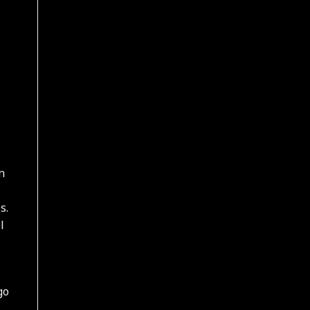
n
s.
l
go