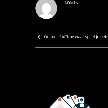
ADMIN
Online of offline waar speel je bet