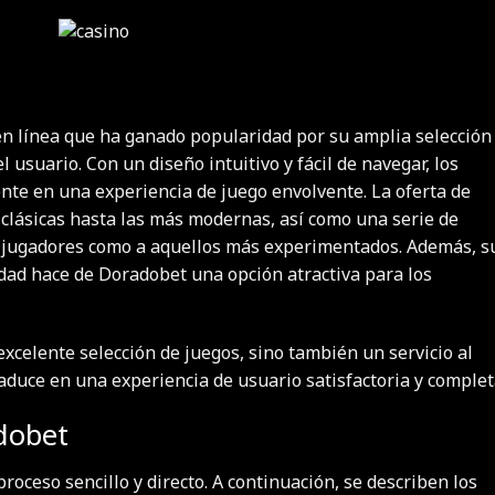
n línea que ha ganado popularidad por su amplia selección
 usuario. Con un diseño intuitivo y fácil de navegar, los
e en una experiencia de juego envolvente. La oferta de
lásicas hasta las más modernas, así como una serie de
 jugadores como a aquellos más experimentados. Además, s
idad hace de Doradobet una opción atractiva para los
xcelente selección de juegos, sino también un servicio al
traduce en una experiencia de usuario satisfactoria y complet
dobet
roceso sencillo y directo. A continuación, se describen los