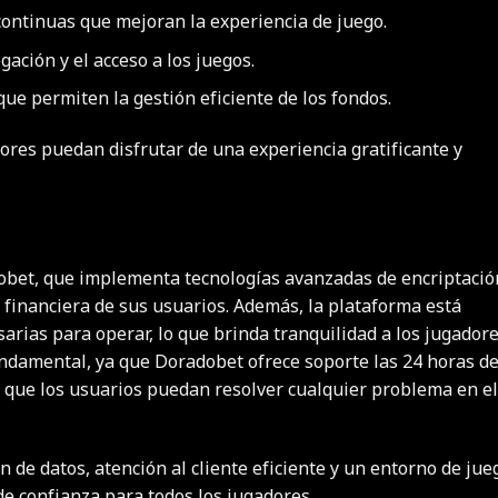
ontinuas que mejoran la experiencia de juego.
gación y el acceso a los juegos.
ue permiten la gestión eficiente de los fondos.
ores puedan disfrutar de una experiencia gratificante y
obet, que implementa tecnologías avanzadas de encriptació
 financiera de sus usuarios. Además, la plataforma está
sarias para operar, lo que brinda tranquilidad a los jugadore
fundamental, ya que Doradobet ofrece soporte las 24 horas de
o que los usuarios puedan resolver cualquier problema en el
 de datos, atención al cliente eficiente y un entorno de jue
e confianza para todos los jugadores.