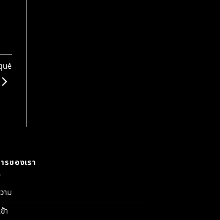
rqué
การของเรา
วาม
ข้า