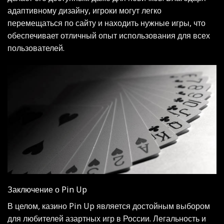
адаптивному дизайну, игроки могут легко
перемещаться по сайту и находить нужные игры, что
обеспечивает отличный опыт использования для всех
пользователей.
Заключение о Pin Up
В целом, казино Pin Up является достойным выбором
для любителей азартных игр в России. Легальность и