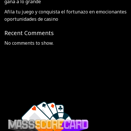
gana a lo grande
Afila tu juego y conquista el fortunazo en emocionantes
oportunidades de casino
Recent Comments
No comments to show.