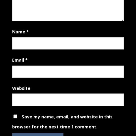
Name
*
Email
*
Website
Save my name, email, and website in this
browser for the next time I comment.