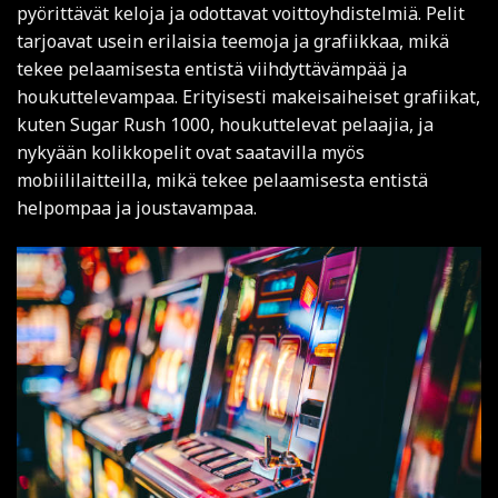
pyörittävät keloja ja odottavat voittoyhdistelmiä. Pelit
tarjoavat usein erilaisia teemoja ja grafiikkaa, mikä
tekee pelaamisesta entistä viihdyttävämpää ja
houkuttelevampaa. Erityisesti makeisaiheiset grafiikat,
kuten
Sugar Rush 1000
, houkuttelevat pelaajia, ja
nykyään kolikkopelit ovat saatavilla myös
mobiililaitteilla, mikä tekee pelaamisesta entistä
helpompaa ja joustavampaa.