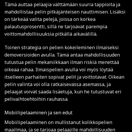
Tämä auttaa pelaajia välttämään suuria tappioita ja
mahdollistaa pelin pitkäjänteisen nauttimisen. Lisäksi
on tärkeää valita pelejä, joissa on korkea
palautusprosentti, sillä ne tarjoavat parempia
voittomahdollisuuksia pitkällä aikavälillä.
Toinen strategia on pelien kokeileminen ilmaiseksi
demoversioiden avulla. Tämä antaa mahdollisuuden
tutustua pelin mekaniikkaan ilman riskiä menettää
oikeaa rahaa. Ilmaispelien avulla voi myös löytää
itselleen parhaiten sopivat pelit ja voittotavat. Oikean
pelin valinta voi olla ratkaisevassa asemassa, ja
pelaajat voivat saada lisäetuja, kun he tutustuvat eri
pelivaihtoehtoihin rauhassa.
Mobiilipelaaminen ja sen edut
Mobiilipelaaminen on mullistanut kolikkopelien
maailmaa, ja se tarjoaa pelaajille mahdollisuuden