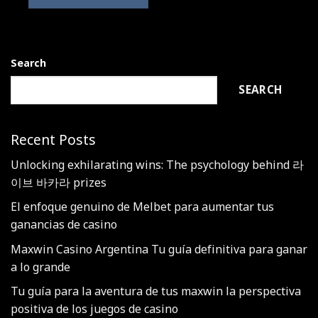
Search
SEARCH
Recent Posts
Unlocking exhilarating wins: The psychology behind 라
이브 바카라 prizes
El enfoque genuino de Melbet para aumentar tus
ganancias de casino
Maxwin Casino Argentina Tu guía definitiva para ganar
a lo grande
Tu guía para la aventura de tus maxwin la perspectiva
positiva de los juegos de casino