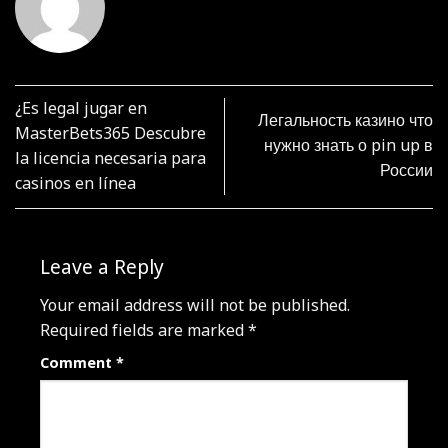
¿Es legal jugar en
Легальность казино что
MasterBets365 Descubre
нужно знать о pin up в
la licencia necesaria para
России
casinos en línea
Leave a Reply
Your email address will not be published.
Required fields are marked
*
Comment
*