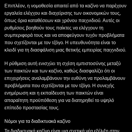
Επιπλέον, η νομοθεσία απαιτεί από τα καζίνο να παρέχουν
εργαλεία ελέγχου και διαχείρισης των οικονομικών τους,
όπως όρια καταθέσεων και χρόνου παιχνιδιού. Αυτές οι
ρυθμίσεις βοηθούν τους παίκτες να ελέγχουν τη
συμπεριφορά τους και να αποφεύγουν τυχόν προβλήματα
που σχετίζονται με τον τζόγο. Η υπευθυνότητα είναι το
κλειδί για τη διασφάλιση μιας θετικής εμπειρίας παιχνιδιού.
Η ρύθμιση αυτή ενισχύει τη σχέση εμπιστοσύνης μεταξύ
των παικτών και των καζίνο, καθώς διασφαλίζει ότι οι
επιχειρήσεις αναλαμβάνουν την ευθύνη να προλαμβάνουν
προβλήματα που σχετίζονται με τον τζόγο. Η συνεχής
ενημέρωση και η εκπαίδευση των παικτών είναι
απαραίτητη προϋπόθεση για να διατηρηθεί το υψηλό
επίπεδο προστασίας τους.
Νόμοι για τα διαδικτυακά καζίνο
Τα διαδικτυακά καζίνο είναι μια σχετικά νέα εξέλιξη στην