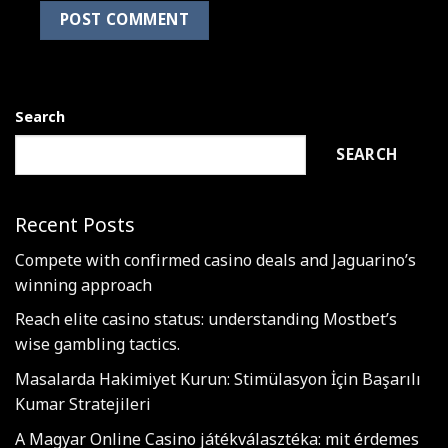
Search
SEARCH
Recent Posts
Compete with confirmed casino deals and Jaguarino’s
winning approach
Reach elite casino status: understanding Mostbet’s
wise gambling tactics.
Masalarda Hakimiyet Kurun: Stimülasyon İçin Başarılı
Kumar Stratejileri
A Magyar Online Casino játékválasztéka: mit érdemes