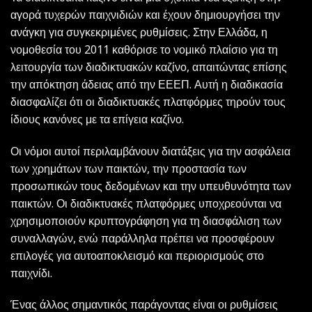
αγορά τυχερών παιχνιδιών και έχουν δημιουργήσει την
ανάγκη για συγκεκριμένες ρυθμίσεις. Στην Ελλάδα, η
νομοθεσία του 2011 καθόρισε το νομικό πλαίσιο για τη
λειτουργία των διαδικτυακών καζίνο, απαιτώντας επίσης
την απόκτηση άδειας από την ΕΕΕΠ. Αυτή η διαδικασία
διασφαλίζει ότι οι διαδικτυακές πλατφόρμες τηρούν τους
ίδιους κανόνες με τα επίγεια καζίνο.
Οι νόμοι αυτοί περιλαμβάνουν διατάξεις για την ασφάλεια
των χρημάτων των παικτών, την προστασία των
προσωπικών τους δεδομένων και την υπευθυνότητα των
παικτών. Οι διαδικτυακές πλατφόρμες υποχρεούνται να
χρησιμοποιούν κρυπτογράφηση για τη διασφάλιση των
συναλλαγών, ενώ παράλληλα πρέπει να προσφέρουν
επιλογές για αυτοαποκλεισμό και περιορισμούς στο
παιχνίδι.
Ένας άλλος σημαντικός παράγοντας είναι οι ρυθμίσεις