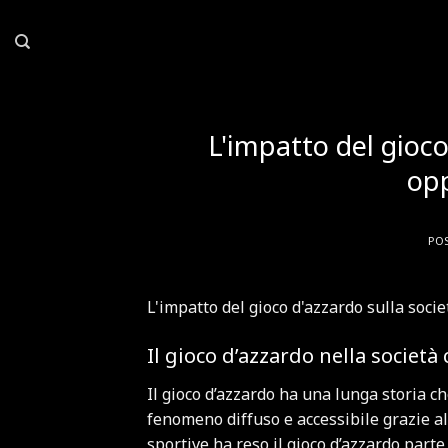
Skip
to
content
L'impatto del gioc
opp
PO
L'impatto del gioco d'azzardo sulla soci
Il gioco d’azzardo nella socie
Il gioco d’azzardo ha una lunga storia ch
fenomeno diffuso e accessibile grazie al
sportive ha reso il gioco d’azzardo parte