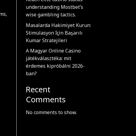
understanding Mostbet’s
ams
,
wise gambling tactics.
Masalarda Hakimiyet Kurun:
Stimülasyon İçin Başarılı
Kumar Stratejileri
A Magyar Online Casino
játékválasztéka: mit
érdemes kipróbálni 2026-
ban?
Recent
Comments
No comments to show.