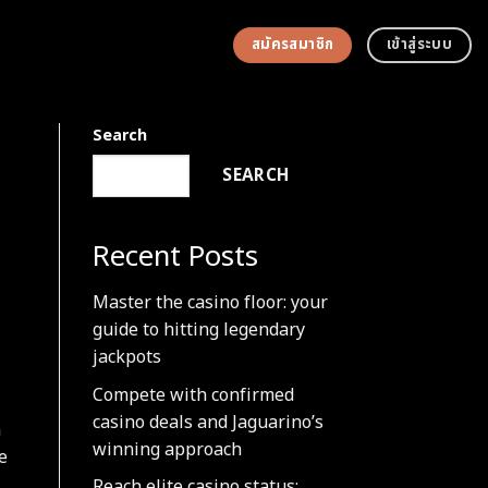
สมัครสมาชิก
เข้าสู่ระบบ
Search
SEARCH
Recent Posts
Master the casino floor: your
guide to hitting legendary
jackpots
Compete with confirmed
casino deals and Jaguarino’s
n
winning approach
e
Reach elite casino status: