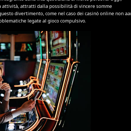
 attività, attratti dalla possibilità di vincere somme
 questo divertimento, come nel caso dei
casinò online non a
oblematiche legate al gioco compulsivo.