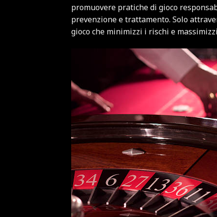
promuovere pratiche di gioco responsab
prevenzione e trattamento. Solo attraver
gioco che minimizzi i rischi e massimizzi