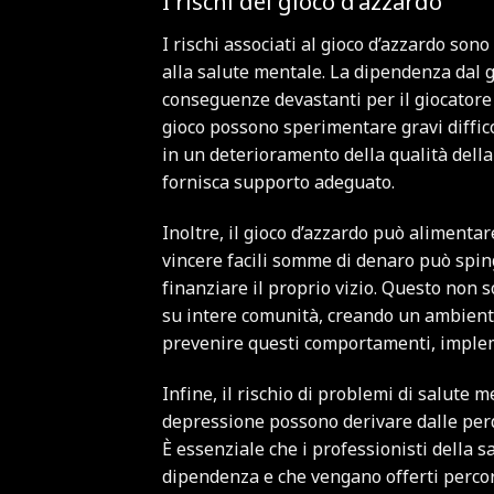
I rischi del gioco d’azzardo
I rischi associati al gioco d’azzardo son
alla salute mentale. La dipendenza dal g
conseguenze devastanti per il giocatore
gioco possono sperimentare gravi difficol
in un deterioramento della qualità della 
fornisca supporto adeguato.
Inoltre, il gioco d’azzardo può alimentar
vincere facili somme di denaro può sping
finanziare il proprio vizio. Questo non 
su intere comunità, creando un ambiente
prevenire questi comportamenti, impleme
Infine, il rischio di problemi di salute 
depressione possono derivare dalle perdi
È essenziale che i professionisti della s
dipendenza e che vengano offerti percors