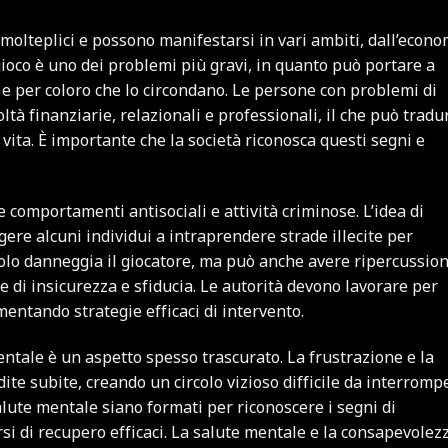
o molteplici e possono manifestarsi in vari ambiti, dall’econ
ioco è uno dei problemi più gravi, in quanto può portare a
 e per coloro che lo circondano. Le persone con problemi di
tà finanziarie, relazionali e professionali, il che può tradu
vita. È importante che la società riconosca questi segni e
e comportamenti antisociali e attività criminose. L’idea di
ere alcuni individui a intraprendere strade illecite per
solo danneggia il giocatore, ma può anche avere ripercussion
 di insicurezza e sfiducia. Le autorità devono lavorare per
ntando strategie efficaci di intervento.
mentale è un aspetto spesso trascurato. La frustrazione e la
te subite, creando un circolo vizioso difficile da interromp
alute mentale siano formati per riconoscere i segni di
i di recupero efficaci. La salute mentale e la consapevolez