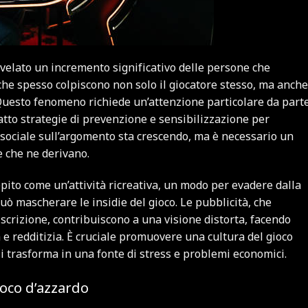
rivelato un incremento significativo delle persone che
he spesso colpiscono non solo il giocatore stesso, ma anche
 Questo fenomeno richiede un’attenzione particolare da part
 atto strategie di prevenzione e sensibilizzazione per
sociale sull’argomento sta crescendo, ma è necessario un
e che ne derivano.
epito come un’attività ricreativa, un modo per evadere dalla
uò mascherare le insidie del gioco. Le pubblicità, che
iscrizione, contribuiscono a una visione distorta, facendo
 e redditizia. È cruciale promuovere una cultura del gioco
i trasforma in una fonte di stress e problemi economici.
oco d’azzardo