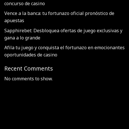
concurso de casino
Vence a la banca: tu fortunazo oficial pronóstico de
apuestas
Sapphirebet: Desbloquea ofertas de juego exclusivas y
gana a lo grande
Afila tu juego y conquista el fortunazo en emocionantes
oportunidades de casino
Recent Comments
No comments to show.