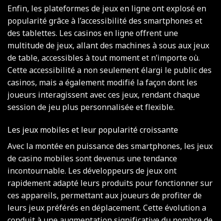
Enfin, les plateformes de jeux en ligne ont explosé en
popularité grâce à l’accessibilité des smartphones et
des tablettes. Les casinos en ligne offrent une
multitude de jeux, allant des machines à sous aux jeux
de table, accessibles à tout moment et n’importe où.
Cette accessibilité a non seulement élargi le public des
casinos, mais a également modifié la façon dont les
joueurs interagissent avec ces jeux, rendant chaque
session de jeu plus personnalisée et flexible.
Les jeux mobiles et leur popularité croissante
Avec la montée en puissance des smartphones, les jeux
de casino mobiles sont devenus une tendance
incontournable. Les développeurs de jeux ont
rapidement adapté leurs produits pour fonctionner sur
ces appareils, permettant aux joueurs de profiter de
leurs jeux préférés en déplacement. Cette évolution a
conduit à une augmentation significative du nombre de