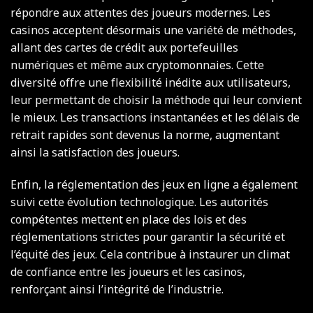
répondre aux attentes des joueurs modernes. Les
casinos acceptent désormais une variété de méthodes,
allant des cartes de crédit aux portefeuilles
numériques et même aux cryptomonnaies. Cette
diversité offre une flexibilité inédite aux utilisateurs,
leur permettant de choisir la méthode qui leur convient
le mieux. Les transactions instantanées et les délais de
retrait rapides sont devenus la norme, augmentant
ainsi la satisfaction des joueurs.
Enfin, la réglementation des jeux en ligne a également
suivi cette évolution technologique. Les autorités
compétentes mettent en place des lois et des
réglementations strictes pour garantir la sécurité et
l’équité des jeux. Cela contribue à instaurer un climat
de confiance entre les joueurs et les casinos,
renforçant ainsi l’intégrité de l’industrie.