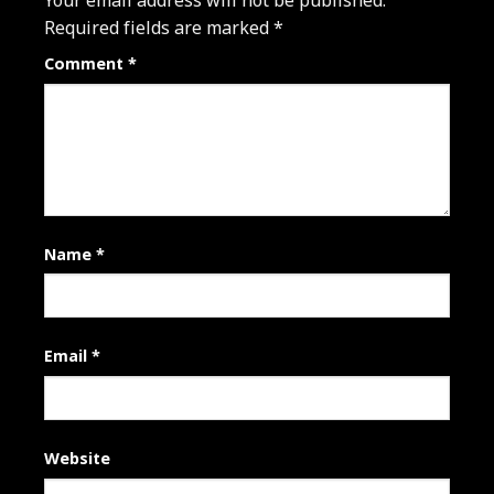
Your email address will not be published.
Required fields are marked
*
Comment
*
Name
*
Email
*
Website