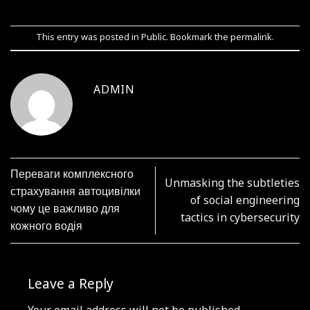
This entry was posted in
Public
. Bookmark the
permalink
.
ADMIN
Переваги комплексного
Unmasking the subtleties
страхування автоцивілки
of social engineering
чому це важливо для
tactics in cybersecurity
кожного водія
Leave a Reply