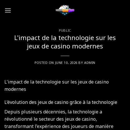
Skip
to
content
PUBLIC
L'impact de la technologie sur les
jeux de casino modernes
POSTED ON
JUNE 10, 2026
BY
ADMIN
L'impact de la technologie sur les jeux de casino
modernes
L’évolution des jeux de casino grâce à la technologie
Depuis plusieurs décennies, la technologie a
révolutionné le secteur des jeux de casino,
transformant l’expérience des joueurs de manière