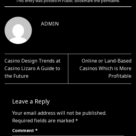
This entry was posted in
Public
. Bookmark the
permalink
.
ADMIN
Casino Design Trends at
Online or Land-Based
Casino Lizaro A Guide to
Casinos Which is More
the Future
Profitable
Leave a Reply
Your email address will not be published.
Required fields are marked
*
Comment
*