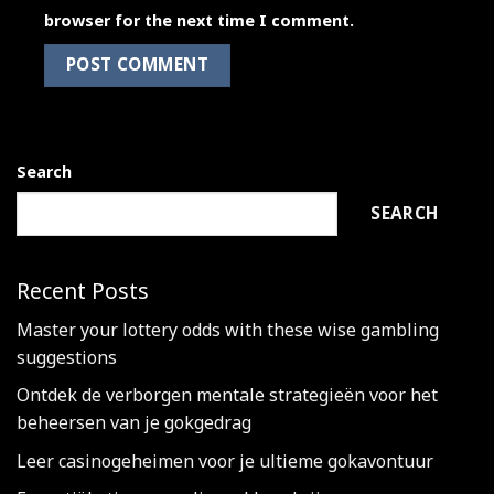
browser for the next time I comment.
Search
SEARCH
Recent Posts
Master your lottery odds with these wise gambling
suggestions
Ontdek de verborgen mentale strategieën voor het
beheersen van je gokgedrag
Leer casinogeheimen voor je ultieme gokavontuur