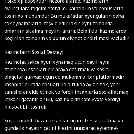
Psixoloji aspektləri nəzərə alaraq, kazinoların
oyunçulara təqdim etdiyi mükafatların və bonusların
təsiri də mühümdür. Bu mükafatlar, oyunçuların daha
çox oynamalarını təşviq edir, lakin eyni zamanda
onların risk alma meylini artırır. Beləliklə, kazinolarda
keçirilən zamanın və pulun qiymətləndirilməsi vacibdir.
Kazinoların Sosial Dəstəyi
Kazinolar, təkcə oyun oynamaq üçün deyil, eyni
zamanda insanları bir araya gətirmək və sosial
əlaqələr qurmaq üçün də mükəmməl bir platformadır.
İnsanlar burada dostları ilə birlikdə əylənmək, yeni
tanışlıqlar əldə etmək və fərqli insanlarla sosiallaşmaq
imkanı qazanırlar. Bu, kazinoların cəmiyyətə verdiyi
müsbət bir təsirdir.
Sosial mühit, bəzən insanlar üçün stressi azaltma və
gündəlik həyatın çətinliklərini unudaraq əylənmək