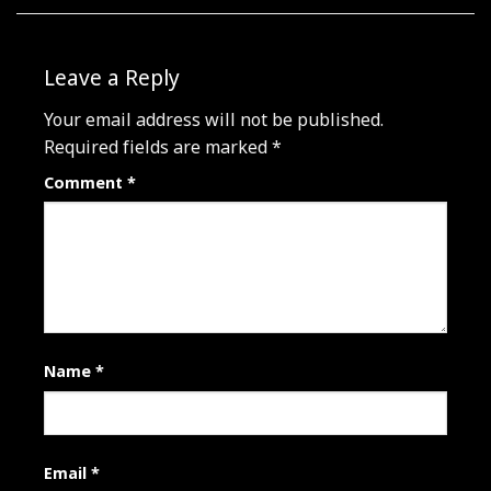
Leave a Reply
Your email address will not be published.
Required fields are marked
*
Comment
*
Name
*
Email
*