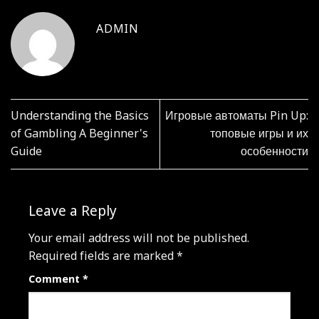
ADMIN
Understanding the Basics
Игровые автоматы Pin Up:
of Gambling A Beginner's
топовые игры и их
Guide
особенности
Leave a Reply
Your email address will not be published.
Required fields are marked
*
Comment
*