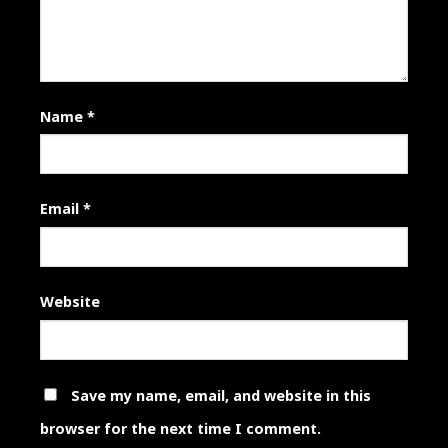
Name
*
Email
*
Website
Save my name, email, and website in this
browser for the next time I comment.