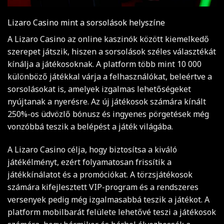
Lizaro Casino mint a sorsolások helyszíne
A Lizaro Casino az online kaszinók között kiemelkedő
szerepet játszik, hiszen a sorsolások széles választékát
kínálja a játékosoknak. A platform több mint 10 000
különböző játékkal várja a felhasználókat, beleértve a
sorsolásokat is, amelyek izgalmas lehetőségeket
nyújtanak a nyerésre. Az új játékosok számára kínált
250%-os üdvözlő bónusz és ingyenes pörgetések még
vonzóbbá teszik a belépést a játék világába.
A Lizaro Casino célja, hogy biztosítsa a kiváló
játékélményt, ezért folyamatosan frissítik a
játékkínálatot és a promóciókat. A törzsjátékosok
számára kifejlesztett VIP-program és a rendszeres
versenyek pedig még izgalmasabbá teszik a játékot. A
platform mobilbarát felülete lehetővé teszi a játékosok