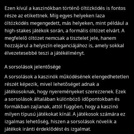
Ezen kívül a kaszinókban történő öltözködés is fontos
része az etikettnek. Míg egyes helyeken laza
öltözködés megengedett, más helyeken, mint például a
high-stakes játékok során, a formális öltözet elvárt. A
megfelelő öltözet nemcsak a tisztelet jele, hanem
hozzájárul a helyszín eleganciájához is, amely sokkal
élvezetesebbé teszi a játékélményt.
A sorsolások jelentősége
A sorsolások a kaszinók működésének elengedhetetlen
részét képezik, mivel lehetőséget adnak a
játékosoknak, hogy nyereményeket szerezzenek. Ezek
a sorsolások általában különböző időpontokban és
formákban zajlanak, attól függően, hogy a kaszinó
milyen típusú játékokat kínál. A játékosok számára ez
izgalmas lehetőség, hiszen a sorsolások növelik a
játékok iránti érdeklődést és izgalmat.