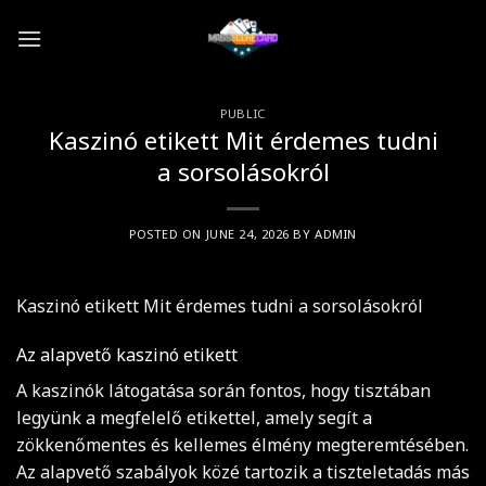
Skip
to
content
PUBLIC
Kaszinó etikett Mit érdemes tudni
a sorsolásokról
POSTED ON
JUNE 24, 2026
BY
ADMIN
Kaszinó etikett Mit érdemes tudni a sorsolásokról
Az alapvető kaszinó etikett
A kaszinók látogatása során fontos, hogy tisztában
legyünk a megfelelő etikettel, amely segít a
zökkenőmentes és kellemes élmény megteremtésében.
Az alapvető szabályok közé tartozik a tiszteletadás más