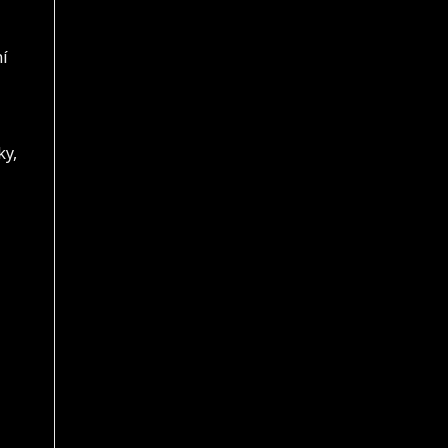
í
ky,