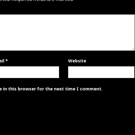
ail
*
Website
 in this browser for the next time I comment.