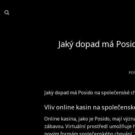
Skip
to
content
Jaký dopad má Posid
PO
Jaký dopad má Posido na společenské ch
Vliv online kasin na společensk
Online kasina, jako je Posido, mají výz
zábavou. Virtuální prostředí umožňuje h
novým formám společenského chování. Za