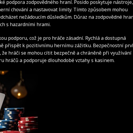
ké podpora zodpovědného hraní. Posido poskytuje nástroje,
herní chování a nastavovat limity. Tímto způsobem mohou
ředcházet nežádoucím důsledkům. Důraz na zodpovědné hran
ých s hazardními hrami.
kou podporu, což je pro hráče zásadní. Rychlá a dostupná
 přispět k pozitivnímu hernímu zážitku. Bezpečnostní prv
í, že hráči se mohou cítit bezpečně a chráněně při využívání
ěru hráčů a podporuje dlouhodobé vztahy s kasinem.