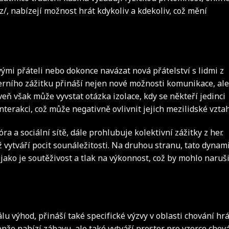
z/
, nabízejí možnost hrát kdykoliv a kdekoliv, což mění
vými přáteli nebo dokonce navázat nová přátelství s lidmi z
herního zážitku přináší nejen nové možnosti komunikace, ale
oveň však může vyvstat otázka izolace, kdy se někteří jedinci
terakci, což může negativně ovlivnit jejich mezilidské vztah
a a sociální sítě, dále prohlubuje kolektivní zážitky z her.
což vytváří pocit sounáležitosti. Na druhou stranu, tato dynam
ako je soutěživost a tlak na výkonnost, což by mohlo naruši
lu výhod, přináší také specifické výzvy v oblasti chování hrá
nže nabízí zábavu, ale také vytváří prostor pro vzorce chová