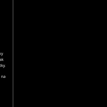
ky
ak
tky.
o na