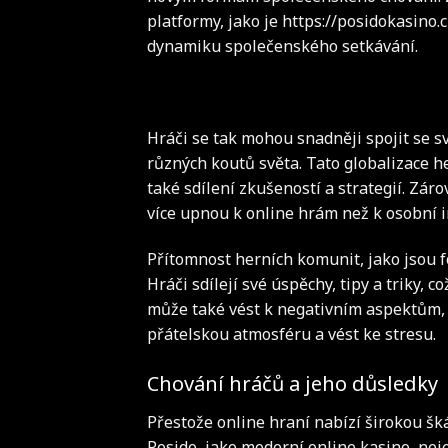
platformy, jako je
https://posidokasino.c
dynamiku společenského setkávání.
Hráči se tak mohou snadněji spojit se s
různých koutů světa. Tato globalizace 
také sdílení zkušeností a strategií. Zár
více upnou k online hrám než k osobní in
Přítomnost herních komunit, jako jsou fór
Hráči sdílejí své úspěchy, tipy a triky, 
může také vést k negativním aspektům, j
přátelskou atmosféru a vést ke stresu.
Chování hráčů a jeho důsledky
Přestože online hraní nabízí širokou šká
Posido, jako moderní online kasino, neje