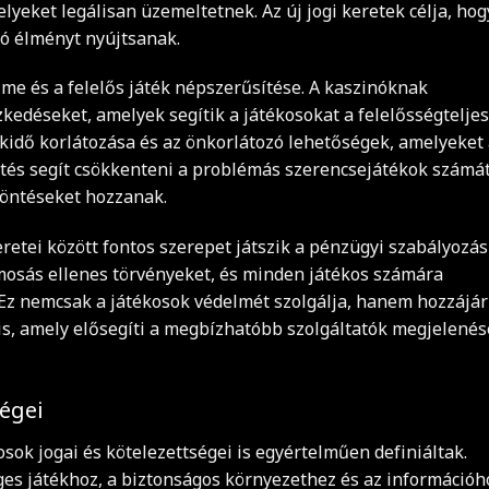
lyeket legálisan üzemeltetnek. Az új jogi keretek célja, hog
ó élményt nyújtsanak.
me és a felelős játék népszerűsítése. A kaszinóknak
zkedéseket, amelyek segítik a játékosokat a felelősségteljes
tékidő korlátozása és az önkorlátozó lehetőségek, amelyeket
ítés segít csökkenteni a problémás szerencsejátékok számát
 döntéseket hozzanak.
etei között fontos szerepet játszik a pénzügyi szabályozás 
mosás ellenes törvényeket, és minden játékos számára
 Ez nemcsak a játékosok védelmét szolgálja, hanem hozzájár
 is, amely elősegíti a megbízhatóbb szolgáltatók megjelenés
ségei
sok jogai és kötelezettségei is egyértelműen definiáltak.
ges játékhoz, a biztonságos környezethez és az információh