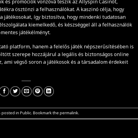
k és promóciók vonzóvá teszik az Allyspin Casinót,
tékra ösztönzi a felhasználókat. A kaszinó célja, hogy
a játékosokat, így biztosítva, hogy mindenki tudatosan
félszolgálata kiemelkedő, és készséggel áll a felhasználók
őmentes játékélményt.
tató platform, hanem a felelős játék népszerűsítésében is
ltött szerepe hozzájárul a legális és biztonságos online
, ami végső soron a játékosok és a társadalom érdekeit
s posted in
Public
. Bookmark the
permalink
.