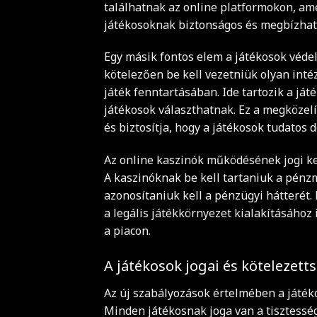
találhatnak az online platformokon, ame
játékosoknak biztonságos és megbízhat
Egy másik fontos elem a játékosok védel
kötelezően be kell vezetniük olyan inté
játék fenntartásában. Ide tartozik a já
játékosok választhatnak. Ez a megközel
és biztosítja, hogy a játékosok tudatos
Az online kaszinók működésének jogi ker
A kaszinóknak be kell tartaniuk a pénz
azonosítaniuk kell a pénzügyi hátterét.
a legális játékkörnyezet kialakításához
a piacon.
A játékosok jogai és kötelezett
Az új szabályozások értelmében a játéko
Minden játékosnak joga van a tisztessé