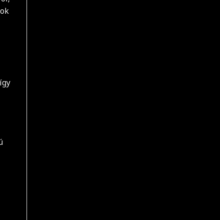
sok
így
ú