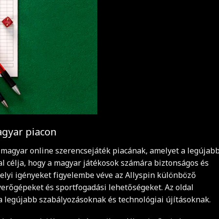
agyar piacon
a magyar online szerencsejáték piacának, amelyet a legújab
al célja, hogy a magyar játékosok számára biztonságos és
elyi igényeket figyelembe véve az Allyspin különböző
yerőgépeket és sportfogadási lehetőségeket. Az oldal
a legújabb szabályozásoknak és technológiai újításoknak.