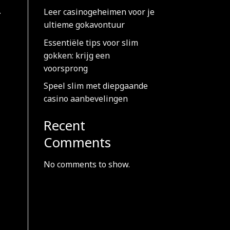
.
Leer casinogeheimen voor je
ultieme gokavontuur
Essentiële tips voor slim
gokken: krijg een
voorsprong
Speel slim met diepgaande
casino aanbevelingen
Recent
Comments
No comments to show.