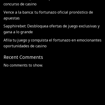
concurso de casino
Vence a la banca: tu fortunazo oficial pronóstico de
apuestas
Sapphirebet: Desbloquea ofertas de juego exclusivas y
gana a lo grande
Afila tu juego y conquista el fortunazo en emocionantes
oportunidades de casino
Recent Comments
No comments to show.