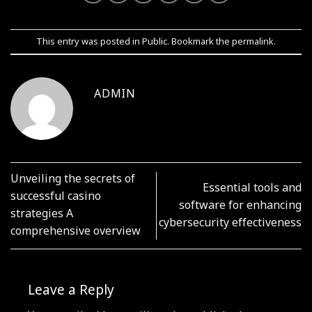
This entry was posted in
Public
. Bookmark the
permalink
.
ADMIN
Unveiling the secrets of
Essential tools and
successful casino
software for enhancing
strategies A
cybersecurity effectiveness
comprehensive overview
Leave a Reply