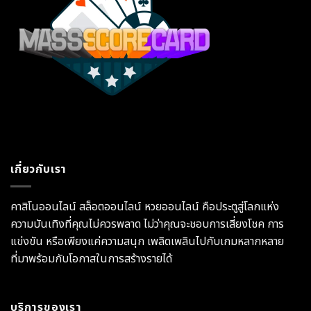
เกี่ยวกับเรา
คาสิโนออนไลน์ สล็อตออนไลน์ หวยออนไลน์ คือประตูสู่โลกแห่ง
ความบันเทิงที่คุณไม่ควรพลาด ไม่ว่าคุณจะชอบการเสี่ยงโชค การ
แข่งขัน หรือเพียงแค่ความสนุก เพลิดเพลินไปกับเกมหลากหลาย
ที่มาพร้อมกับโอกาสในการสร้างรายได้
บริการของเรา