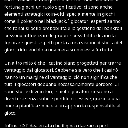
fortuna giochi un ruolo significativo, ci sono anche
elementi strategici coinvolti, specialmente in giochi
come il poker o nel blackjack. I giocatori esperti sanno
che l’analisi delle probabilità e la gestione del bankroll
possono influenzare le proprie possibilità di vincita.
Ignorare questi aspetti porta a una visione distorta del
gioco, riducendolo a una mera scommessa fortuita.
Un altro mito è che i casinò siano progettati per trarre
vantaggio dai giocatori. Sebbene sia vero che i casinò
hanno un margine di vantaggio, ciò non significa che
tutti i giocatori debbano necessariamente perdere. Ci
sono storie di vincitori, e molti giocatori riescono a
divertirsi senza subire perdite eccessive, grazie a una
buona pianificazione e a un approccio responsabile al
gioco.
Infine, c’è l’idea errata che il gioco d’azzardo porti