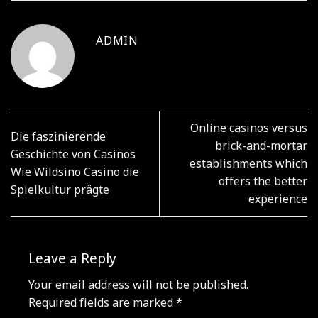
ADMIN
Online casinos versus
Die faszinierende
brick-and-mortar
Geschichte von Casinos
establishments which
Wie Wildsino Casino die
offers the better
Spielkultur prägte
experience
Leave a Reply
Your email address will not be published.
Required fields are marked
*