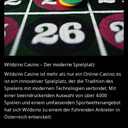
Wildsino Casino – Der moderne Spielplatz
Wildsino Casino ist mehr als nur ein Online-Casino; es
ist ein innovativer Spielplatz, der die Tradition des
Spielens mit modernen Technologien verbindet. Mit
einer beeindruckenden Auswahl von über 4.000
Spielen und einem umfassenden Sportwettenangebot
hat sich Wildsino zu einem der führenden Anbieter in
Österreich entwickelt.