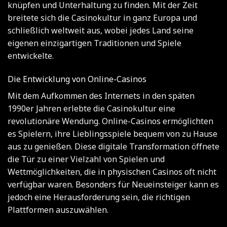
knüpfen und Unterhaltung zu finden. Mit der Zeit
breitete sich die Casinokultur in ganz Europa und
schließlich weltweit aus, wobei jedes Land seine
eigenen einzigartigen Traditionen und Spiele
entwickelte.
Die Entwicklung von Online-Casinos
Mit dem Aufkommen des Internets in den späten
1990er Jahren erlebte die Casinokultur eine
revolutionäre Wendung. Online-Casinos ermöglichten
es Spielern, ihre Lieblingsspiele bequem von zu Hause
aus zu genießen. Diese digitale Transformation öffnete
die Tür zu einer Vielzahl von Spielen und
Wettmöglichkeiten, die in physischen Casinos oft nicht
verfügbar waren. Besonders für Neueinsteiger kann es
jedoch eine Herausforderung sein, die richtigen
Plattformen auszuwählen.