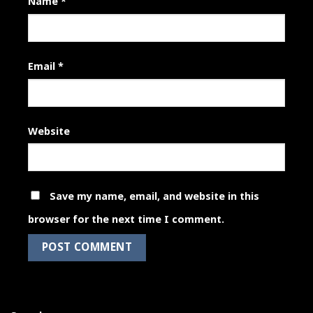
Name
*
Email
*
Website
Save my name, email, and website in this
browser for the next time I comment.