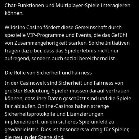
Chat-Funktionen und Multiplayer-Spiele interagieren
können.
Wildsino Casino fördert diese Gemeinschaft durch
spezielle VIP-Programme und Events, die das Gefühl
von Zusammengehörigkeit stärken. Solche Initiativen
tragen dazu bei, dass das Spielerlebnis nicht nur
aufregend, sondern auch sozial bereichernd ist.
Die Rolle von Sicherheit und Fairness
In der Casinowelt sind Sicherheit und Fairness von
größter Bedeutung. Spieler müssen darauf vertrauen
können, dass ihre Daten geschützt sind und die Spiele
fair ablaufen. Online-Casinos haben strenge
Sicherheitsprotokolle und Lizenzierungen
implementiert, um ein sicheres Spielumfeld zu
gewährleisten. Dies ist besonders wichtig für Spieler,
die neu in der Szene sind.